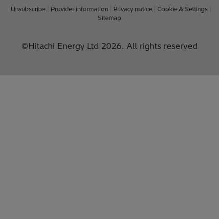
Unsubscribe
Provider information
Privacy notice
Cookie & Settings
Sitemap
©Hitachi Energy Ltd 2026. All rights reserved