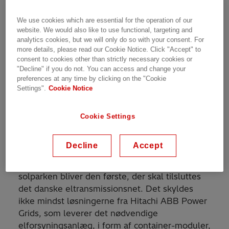
Projekt ”Heartland” er designet, så omtrent
halvdelen af energiproduktionen sælges til
We use cookies which are essential for the operation of our
modevirksomheden Bestseller, som dermed får
website. We would also like to use functional, targeting and
analytics cookies, but we will only do so with your consent. For
dækket hele deres energibehov fra
more details, please read our Cookie Notice. Click "Accept" to
solpanelerne. Det reducerer ganske drastisk
consent to cookies other than strictly necessary cookies or
det CO2-aftryk, som virksomheden afsætter i
"Decline" if you do not. You can access and change your
forbindelse med produktionen af tøjmærker
preferences at any time by clicking on the "Cookie
Settings".
Cookie Notice
som Jack & Jones, Vero Moda og Vila.
Hurtigt og pladsbesparende
Cookie Settings
Solparken, som står klar til drift i sommeren
Decline
Accept
2021, vil være den største solpark i
Nordeuropa. Den høje effekt gør også, at
solparken bliver den første, der skal tilsluttes
det danske eltransmissionsnet. Det skyldes
ikke mindst løsningerne fra Hitachi ABB Power
Grids, som leverer det nødvendige
elforsyningsanlæg, i form af container-moduler,