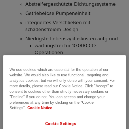
Abstreifergeschützte Dichtungssysteme
Getriebelose Pumpeneinheit
integriertes Verschließen mit
schadensfreiem Design
Niedrigste Lebenszykluskosten aufgrund
wartungsfrei für 10.000 CO-
Operationen
leicht zugängliche und
austauschbare Module
We use cookies which are essential for the operation of our
website. We would also like to use functional, targeting and
Kürzeste Markteinführungszeit aufgrund
analytics cookies, but we will only do so with your consent. For
more details, please read our Cookie Notice. Click "Accept" to
einfache und einfache Anpassung an alle
consent to cookies other than strictly necessary cookies or
Trennschaltertypen
"Decline" if you do not. You can access and change your
preferences at any time by clicking on the "Cookie
Kompatible Schnittstelle mit HMB
Settings".
Cookie Notice
nahezu identische Verfahrkurve wie HMB,
wodurch alternative Betriebsmechanismen
Cookie Settings
gemäß IEC62271-100 getestet werden