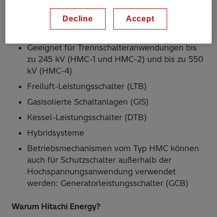
können
Decline
Accept
Anwendungen
Geeignet für Trennschalteranwendungen bis
zu 245 kV (HMC-1 und HMC-2) und bis zu 550
kV (HMC-4)
Freiluft-Leistungsschalter (LTB)
Gasisolierte Schaltanlagen (GIS)
Kessel-Leistungsschalter (DTB)
Hybridsysteme
Betriebsmechanismen vom Typ HMC können
auch für Schutzschalter außerhalb der
Hochspannungsanwendung verwendet
werden: Generatorleistungsschalter (GCB)
Warum Hitachi Energy?