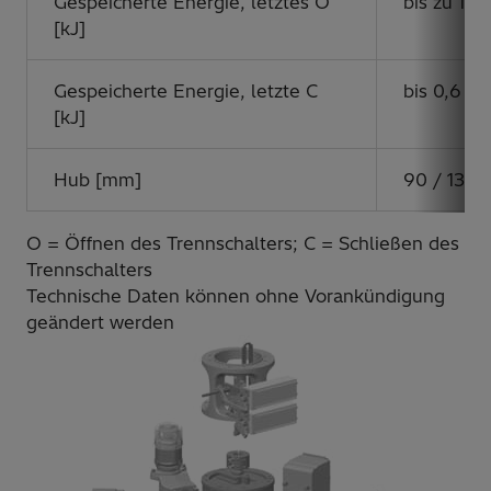
Gespeicherte Energie, letztes O
bis zu 1,2
[kJ]
Gespeicherte Energie, letzte C
bis 0,6
[kJ]
Hub [mm]
90 / 135
O = Öffnen des Trennschalters; C = Schließen des
Trennschalters
Technische Daten können ohne Vorankündigung
geändert werden