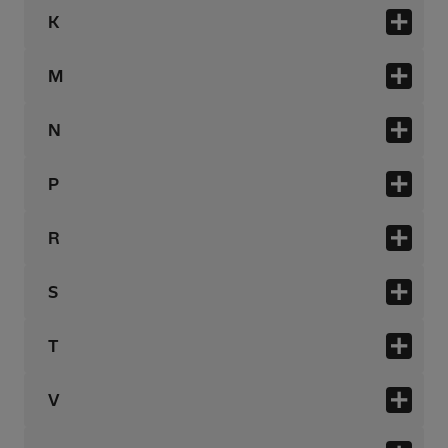
K
M
N
P
R
S
T
V