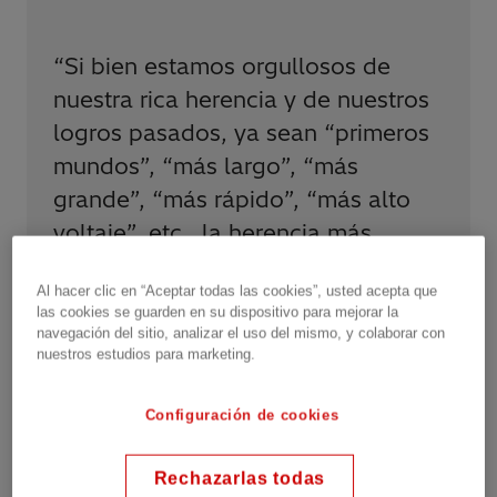
“
Si bien estamos orgullosos de
nuestra rica herencia y de nuestros
logros pasados, ya sean “primeros
mundos”, “más largo”, “más
grande”, “más rápido”, “más alto
voltaje”, etc., la herencia más
importante es el espíritu de nuestra
Al hacer clic en “Aceptar todas las cookies”, usted acepta que
compañía, que vive con fuerza hoy
las cookies se guarden en su dispositivo para mejorar la
en día. Es nuestro hambre
navegación del sitio, analizar el uso del mismo, y colaborar con
nuestros estudios para marketing.
permanente para el siguiente y la
anticipación constante de las
Configuración de cookies
necesidades futuras de los clientes
lo que sigue impulsando,
Rechazarlas todas