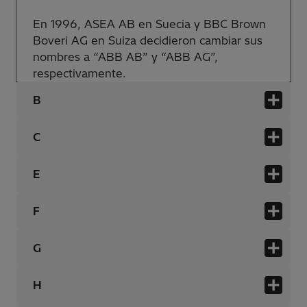
En 1996, ASEA AB en Suecia y BBC Brown
Boveri AG en Suiza decidieron cambiar sus
nombres a “ABB AB” y “ABB AG”,
respectivamente.
B
C
E
F
G
H