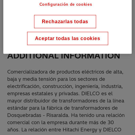
Configuración de cookies
Shop online:
https://dielco.co/contactenos/
Rechazarlas todas
Phone:
57 601 7439050
Aceptar todas las cookies
ADDITIONAL INFORMATION
Comercializadora de productos eléctricos de alta,
baja y media tensión para los sectores de
electrificación, construcción, ingeniería, industria,
empresas estatales y privadas. DIELCO es el
mayor distribuidor de transformadores de la línea
estándar para la fábrica de transformadores de
Dosquebradas - Risaralda. Ha tenido una relación
comercial con la empresa durante más de 30
años. La relación entre Hitachi Energy y DIELCO