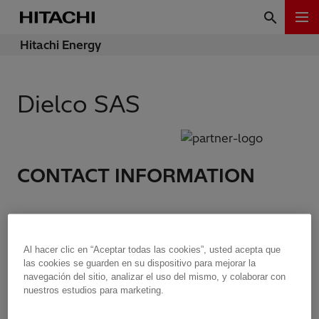
Hitachi Energy
Dielco SAS
CONTACT INFORMATION
Address:
Calle 15 No 12-51
Al hacer clic en “Aceptar todas las cookies”, usted acepta que
110321 Bogota
las cookies se guarden en su dispositivo para mejorar la
Colombia
navegación del sitio, analizar el uso del mismo, y colaborar con
nuestros estudios para marketing.
Website:
http://www.dielco.co