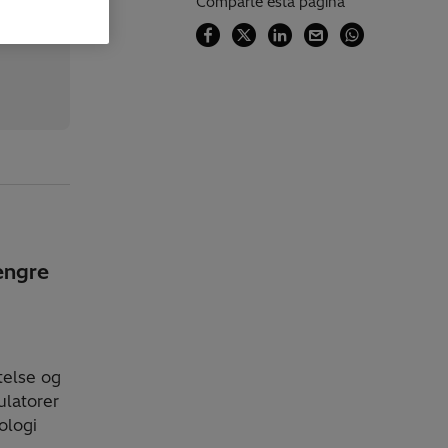
Comparte esta página
engre
telse og
ulatorer
ologi