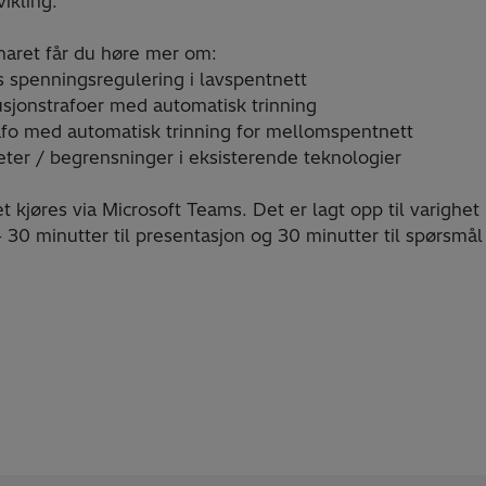
ikling.
naret får du høre mer om:
øs spenningsregulering i lavspentnett
busjonstrafoer med automatisk trinning
afo med automatisk trinning for mellomspentnett
eter / begrensninger i eksisterende teknologier
 kjøres via Microsoft Teams. Det er lagt opp til varighet 
 30 minutter til presentasjon og 30 minutter til spørsmål