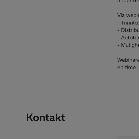
under utv
Via webi
- Trinnl
- Distri
- Autotr
- Muligh
Webinaret
en time -
Kontakt