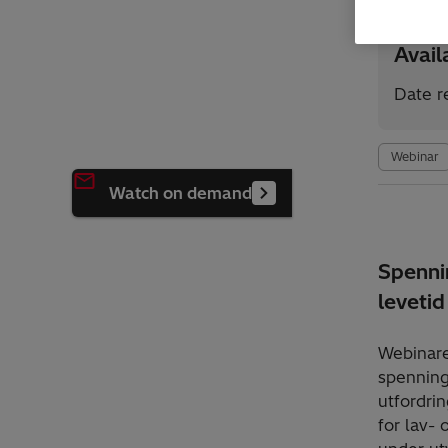
Avai
Date r
Webinar
Watch on demand
Spenni
levetid
Webinare
spenning
utfordri
for lav-