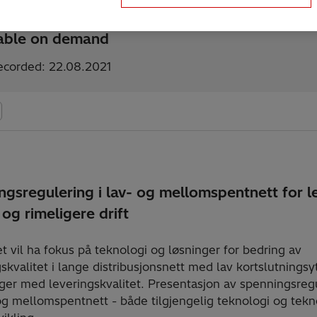
lable on demand
ecorded: 22.08.2021
ngsregulering i lav- og mellomspentnett for l
 og rimeligere drift
t vil ha fokus på teknologi og løsninger for bedring av
skvalitet i lange distribusjonsnett med lav kortslutningsy
nger med leveringskvalitet. Presentasjon av spenningsreg
 og mellomspentnett - både tilgjengelig teknologi og tekn