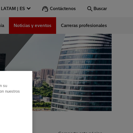
Contáctenos
LATAM | ES
Buscar
ía
Noticias y eventos
Carreras profesionales
Buscar
Vamos
ntes
s
en su
es
con nuestros
ect Center