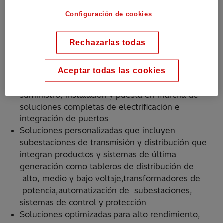
productividad.
Configuración de cookies
¿Por qué Hitachi Energy?
Rechazarlas todas
Hitachi Energy está bien posicionada para
Aceptar todas las cookies
implementar el concepto de puerto inteligente
al ofrecer una única interfaz para el diseño,
suministro, instalación y puesta en marcha de
soluciones completas de electrificación e
integración de puertos
Soluciones personalizadas que incluyen
subestaciones de transmisión y distribución que
integran productos y sistemas de última
generación como tableros de distribución de
alto, medio y bajo voltaje,transformadores de
potencia,automatización de subestaciones,
sistemas de control y protección
Soluciones optimizadas para alto rendimiento,