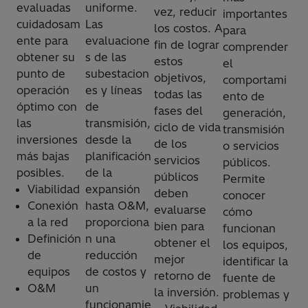
evaluadas
uniforme.
vez, reducir
importantes
cuidadosam
Las
los costos. A
para
ente para
evaluacione
fin de lograr
comprender
obtener su
s de las
estos
el
punto de
subestacion
objetivos,
comportami
operación
es y líneas
todas las
ento de
óptimo con
de
fases del
generación,
las
transmisión,
ciclo de vida
transmisión
inversiones
desde la
de los
o servicios
más bajas
planificación
servicios
públicos.
posibles.
de la
públicos
Permite
Viabilidad
expansión
deben
conocer
Conexión
hasta O&M,
evaluarse
cómo
a la red
proporciona
bien para
funcionan
Definición
n una
obtener el
los equipos,
de
reducción
mejor
identificar la
equipos
de costos y
retorno de
fuente de
O&M
un
la inversión.
problemas y
funcionamie