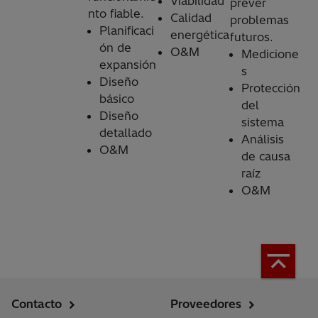
Viabilidad
prever
nto fiable.
Calidad
problemas
Planificaci
energética
futuros.
ón de
O&M
Medicione
expansión
s
Diseño
Protección
básico
del
Diseño
sistema
detallado
Análisis
O&M
de causa
raíz
O&M
Contacto
Proveedores