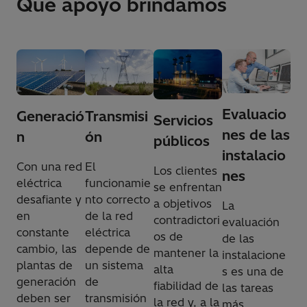
Qué apoyo brindamos
Evaluacio
Generació
Transmisi
Servicios
nes de las
n
ón
públicos
instalacio
Con una red
El
Los clientes
nes
eléctrica
funcionamie
se enfrentan
desafiante y
nto correcto
a objetivos
La
en
de la red
contradictori
evaluación
constante
eléctrica
os de
de las
cambio, las
depende de
mantener la
instalacione
plantas de
un sistema
alta
s es una de
generación
de
fiabilidad de
las tareas
deben ser
transmisión
la red y, a la
más