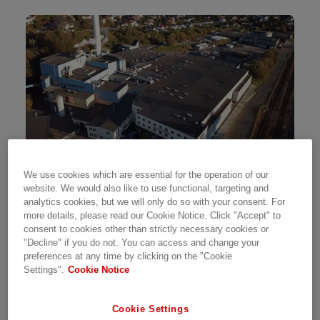
We use cookies which are essential for the operation of our
website. We would also like to use functional, targeting and
ROCKWOOL i Moss erstatter sin fossilbaserte
analytics cookies, but we will only do so with your consent. For
smelteovn for steinullbaserte
more details, please read our Cookie Notice. Click "Accept" to
isolasjonsprodukter med en elektrisk utgave.
consent to cookies other than strictly necessary cookies or
"Decline" if you do not. You can access and change your
Oppgraderingen gir et økt effektuttak på 18
preferences at any time by clicking on the "Cookie
MW fra strømnettet. For å løse dette leverer
Settings".
Cookie Notice
Hitachi ABB Power Grids Norway nøkkelferdig
elektrifisering, fra regionalnettet til og med
Cookie Settings
koblingsanlegget i fabrikken.