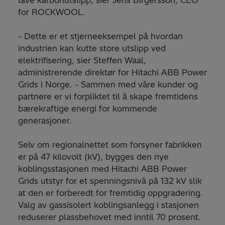
lave karbonutslipp, sier Jens Birgersson, CEO
for ROCKWOOL.
- Dette er et stjerneeksempel på hvordan
industrien kan kutte store utslipp ved
elektrifisering, sier Steffen Waal,
administrerende direktør for Hitachi ABB Power
Grids i Norge. - Sammen med våre kunder og
partnere er vi forpliktet til å skape fremtidens
bærekraftige energi for kommende
generasjoner.
Selv om regionalnettet som forsyner fabrikken
er på 47 kilovolt (kV), bygges den nye
koblingsstasjonen med Hitachi ABB Power
Grids utstyr for et spenningsnivå på 132 kV slik
at den er forberedt for fremtidig oppgradering.
Valg av gassisolert koblingsanlegg i stasjonen
reduserer plassbehovet med inntil 70 prosent.