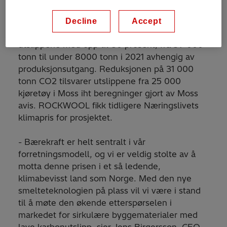
Decline
Accept
Prosjektet støttes av Enova og kutter CO2-
utslippene med opp til 80 prosent, fra 39 000
tonn til under 8000 tonn i 2021 avhengig av
produksjonsutgang. Reduksjonen på 31 000
tonn CO2 tilsvarer utslippene fra 25 000
kjøretøy i Moss iht beregninger gjort av Moss
avis. ROCKWOOL fikk tidligere Næringslivets
klimapris for prosjektet.
- Bærekraft er helt sentralt i vår
forretningsmodell, og vi er veldig stolte av å
motta denne prisen i et så ledende,
klimabevisst land som Norge. Med den nye
smelteteknologien på plass vil vi være i stand
til å møte den økende etterspørselen i
markedet for sirkulære byggematerialer med