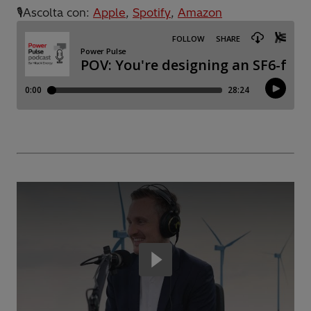
🎙️Ascolta con:
Apple
,
Spotify
,
Amazon