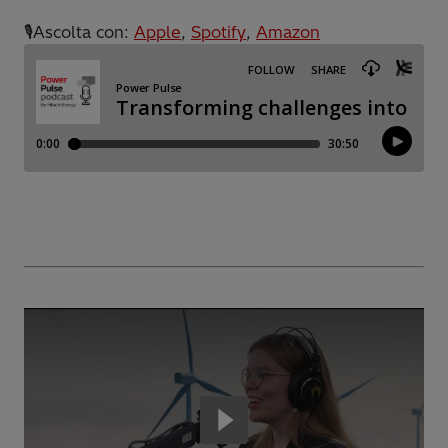
🎙️Ascolta con:
Apple
,
Spotify
,
Amazon