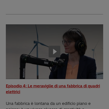
Episodio 4: Le meraviglie di una fabbrica di quadri
elettrici
Una fabbrica è lontana da un edificio piano e