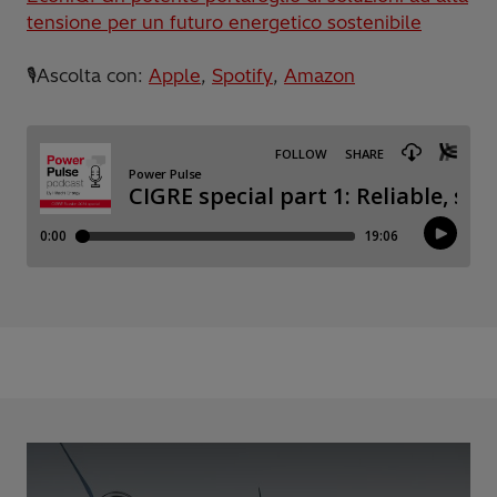
tensione per un futuro energetico sostenibile
🎙️Ascolta con:
Apple
,
Spotify
,
Amazon