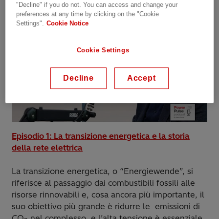
"Decline" if you do not. You can access and change your
preferences at any time by clicking on the "Cookie
Settings".
Cookie Notice
Cookie Settings
Decline
Accept
Episodio 1: La transizione energetica e la storia
della rete elettrica
La transizione energetica, o “Energiewende”, si
riferisce al passaggio dai combustibili fossili alle
risorse rinnovabili e, cosa ancora più importante, il
suo obiettivo più grande è ridurre le emissioni di
CO
nel complesso, e l’alta tensione è essenziale