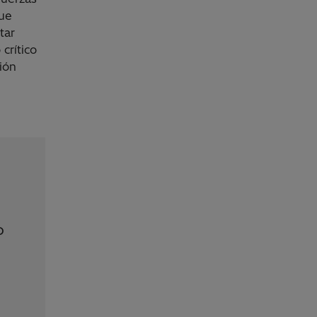
que
tar
crítico
ión
o