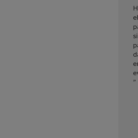
H
e
p
s
p
d
e
e
”