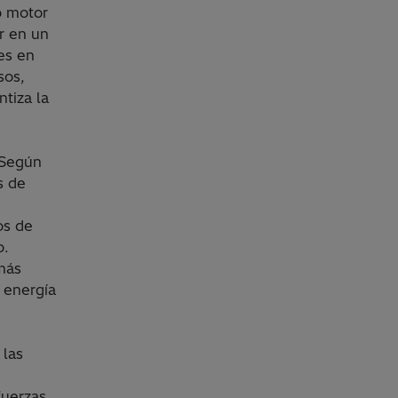
o motor
r en un
nes en
sos,
ntiza la
 Según
s de
os de
o.
más
e energía
 las
fuerzas