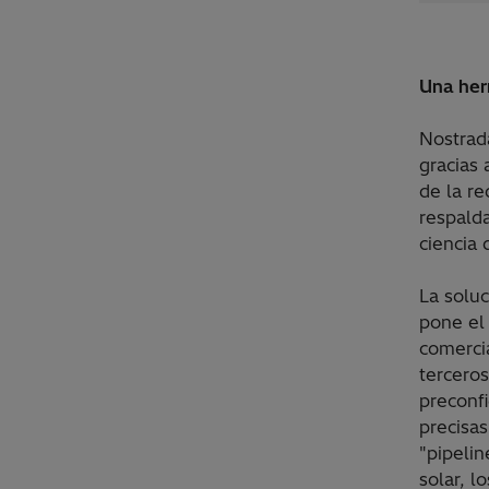
Una her
Nostrad
gracias 
de la r
respalda
ciencia 
La soluc
pone el
comercia
tercero
preconf
precisas
"pipelin
solar, 