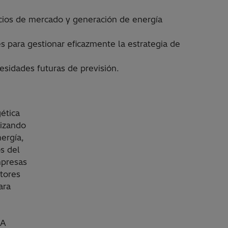
recios de mercado y generación de energía
es para gestionar eficazmente la estrategia de
esidades futuras de previsión.
ética
lizando
nergía,
s del
mpresas
tores
ara
IA