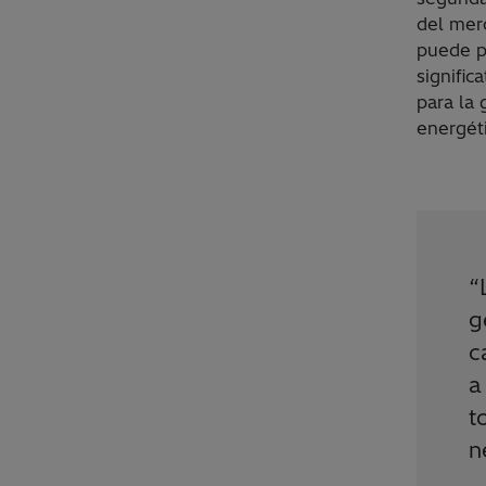
del mer
puede p
signific
para la 
energét
“
g
c
a
t
n