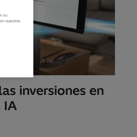
en su
con nuestros
las inversiones en
 IA