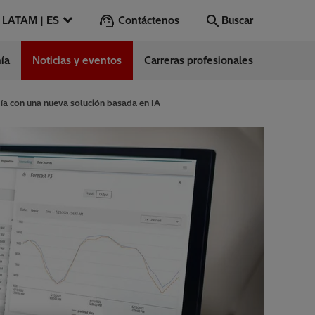
Contáctenos
LATAM | ES
Buscar
ía
Noticias y eventos
Carreras profesionales
Buscar
Vamos
gía con una nueva solución basada en IA
ntes
s
es
ect Center