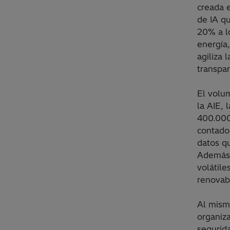
creada 
de IA q
20% a lo
energía,
agiliza 
transpar
El volu
la AIE, 
400.000 
contado
datos q
Además,
volátile
renovab
Al mism
organiz
segurid