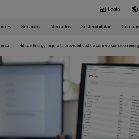
Login
ciones
Servicios
Mercados
Sostenibilidad
Compañ
Idiomas
tina
Spanish
rensa
Hitachi Energy mejora la previsibilidad de las inversiones en ener
Top Searches
Top Pages
Transformadores
Empleos vaca
EconiQ
Carrera
Empleos
Quiénes somo
Lumada
Transformador
HVDC
Customer Conn