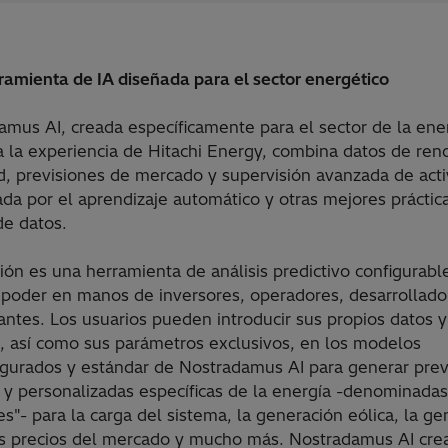
ramienta de IA diseñada para el sector energético
amus AI, creada específicamente para el sector de la ene
a la experiencia de Hitachi Energy, combina datos de ren
ed, previsiones de mercado y supervisión avanzada de act
da por el aprendizaje automático y otras mejores práctic
de datos.
ión es una herramienta de análisis predictivo configurabl
 poder en manos de inversores, operadores, desarrollado
ntes. Los usuarios pueden introducir sus propios datos y
s, así como sus parámetros exclusivos, en los modelos
igurados y estándar de Nostradamus AI para generar prev
 y personalizadas específicas de la energía -denominadas
es"- para la carga del sistema, la generación eólica, la g
los precios del mercado y mucho más. Nostradamus AI cre