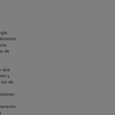
rgía
dimiento
ivos
as de
e que
res y
 los de
isiones
eneración
a