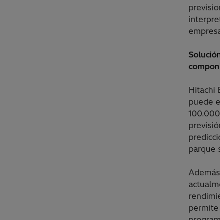
previsio
interpre
empresa
Solución
compon
Hitachi
puede e
100.000
previsió
predicc
parque s
Además,
actualm
rendimi
permite 
programa