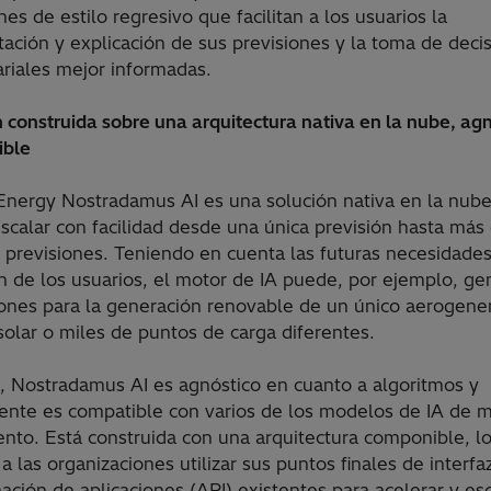
nes de estilo regresivo que facilitan a los usuarios la
tación y explicación de sus previsiones y la toma de deci
riales mejor informadas.
 construida sobre una arquitectura nativa en la nube, agn
ible
 Energy Nostradamus AI es una solución nativa en la nub
scalar con facilidad desde una única previsión hasta más
 previsiones. Teniendo en cuenta las futuras necesidade
n de los usuarios, el motor de IA puede, por ejemplo, ge
iones para la generación renovable de un único aerogene
olar o miles de puntos de carga diferentes.
 Nostradamus AI es agnóstico en cuanto a algoritmos y
ente es compatible con varios de los modelos de IA de 
ento. Está construida con una arquitectura componible, l
a las organizaciones utilizar sus puntos finales de interfa
ción de aplicaciones (API) existentes para acelerar y esc