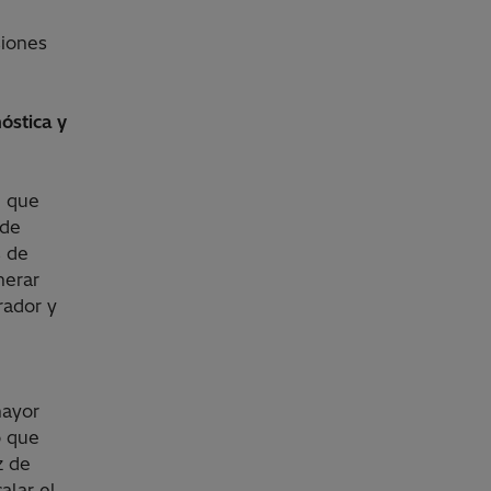
siones
óstica y
e que
 de
s de
nerar
rador y
mayor
o que
z de
alar el