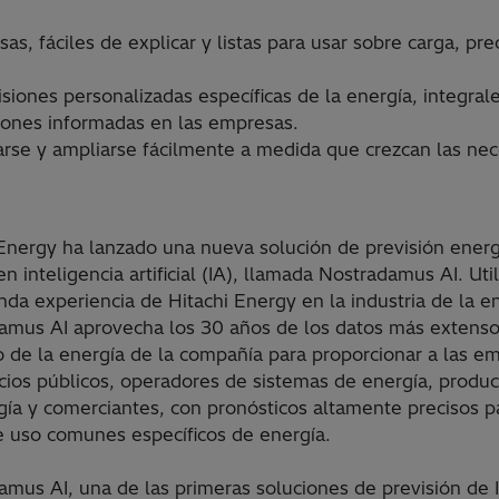
as, fáciles de explicar y listas para usar sobre carga, p
siones personalizadas específicas de la energía, integral
iones informadas en las empresas.
arse y ampliarse fácilmente a medida que crezcan las nec
 Energy ha lanzado una nueva solución de previsión energ
n inteligencia artificial (IA), llamada Nostradamus AI. Uti
nda experiencia de Hitachi Energy en la industria de la e
amus AI aprovecha los 30 años de los datos más extenso
 de la energía de la compañía para proporcionar a las e
cios públicos, operadores de sistemas de energía, produc
gía y comerciantes, con pronósticos altamente precisos p
e uso comunes específicos de energía.
amus AI, una de las primeras soluciones de previsión de 