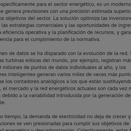
específicamente para el sector energético, es un modern
ue genera previsiones con una precisión estimada superio
s objetivos del sector. La solución optimiza las inversio
 las estrategias comerciales y las oportunidades de ingre
la eficiencia operativa y la planificación de recursos, y gara
encia para el cumplimiento de la normativa.
men de datos se ha disparado con la evolución de la red.
las turbinas eólicas del mundo, por ejemplo, registran má
millones de puntos de datos individuales al año, y los
res inteligentes generan varios miles de veces más punt
ue los contadores analógicos a los que están sustituyend
 el mercado y la red energéticos actuales son cada vez 
s debido a la variabilidad introducida por la generación d
le.
o tiempo, la demanda de electricidad no deja de crecer y
aciones se ven presionadas para cumplir sus objetivos de
ad energética y descarbonización. Colectivamente, estas 