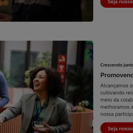
Seja nosso
Crescendo junt
Promovend
Alcançamos s
cultivando re
meio da colab
melhoramos a
nossa partici
Seja nosso