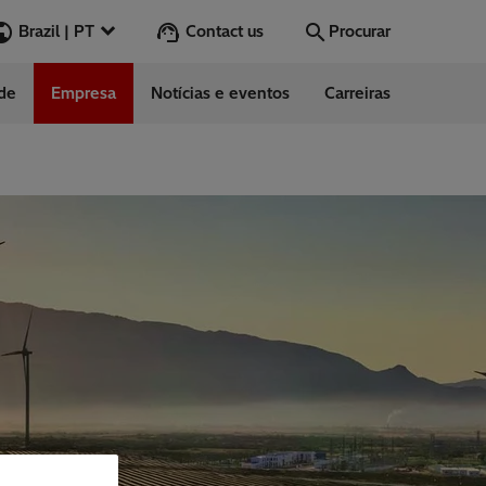
Contact us
Brazil | PT
Procurar
ade
Empresa
Notícias e eventos
Carreiras
Procurar
Ir
ndimento ao
to