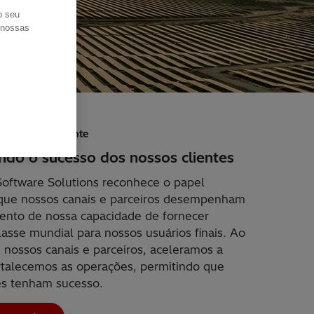
o seu
s nossas
esafios do cliente
ndo o sucesso dos nossos clientes
Software Solutions reconhece o papel
que nossos canais e parceiros desempenham
ento de nossa capacidade de fornecer
lasse mundial para nossos usuários finais. Ao
 nossos canais e parceiros, aceleramos a
rtalecemos as operações, permitindo que
es tenham sucesso.