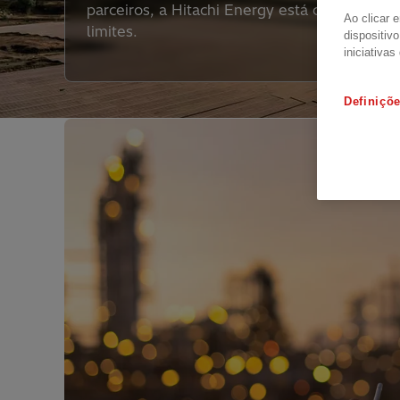
parceiros, a Hitachi Energy está conectando
Ao clicar 
limites.
dispositiv
iniciativas
Definiçõ