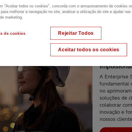
 clientes a uma rede sem
em "Aceitar todos os cookies", concorda com o armazenamento de cookies n
o para melhorar a navegação no site, analisar a utilização do site e ajudar na
 de marketing.
Rejeitar Todos
es de cookies
Aceitar todos os cookies
Resolvendo os d
Impulsiona
A Enterprise 
fundamental 
no aprimoram
soluções de c
colaborar com
inovação e fo
nossos client