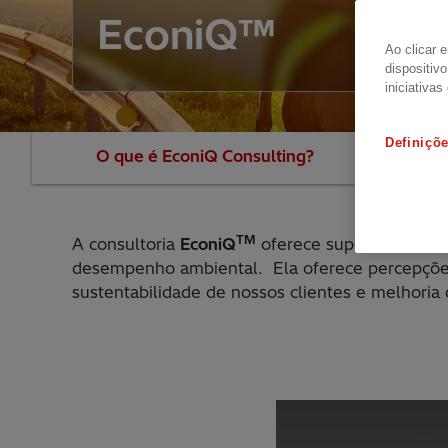
EconiQ™
Ao clicar 
dispositiv
iniciativas
Definiçõ
O que é EconiQ Consulting?
Parceiro es
TM
A consultoria
EconiQ
oferece suporte aos cli
desempenho ambiental. Ela oferece percepções a
sustentabilidade de nossos clientes e melhoria