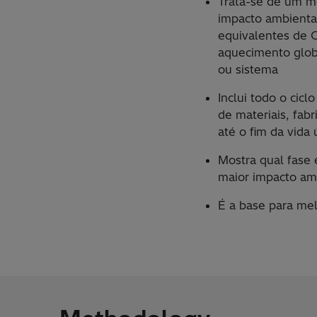
Trata-se de um mé
impacto ambiental
equivalentes de 
aquecimento glob
ou sistema
Inclui todo o cicl
de materiais, fab
até o fim da vida ú
Mostra qual fase 
maior impacto am
É a base para me