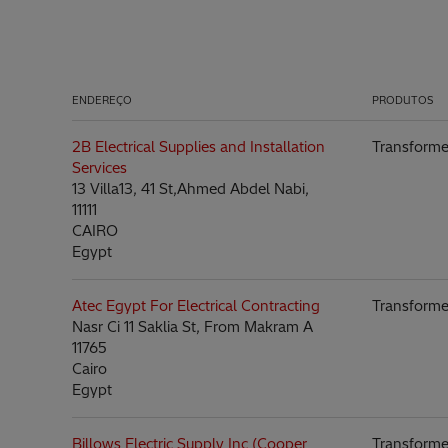
ENDEREÇO
PRODUTOS
2B Electrical Supplies and Installation
Transforme
Services
13 Villa13, 41 St,Ahmed Abdel Nabi,
11111
CAIRO
Egypt
Atec Egypt For Electrical Contracting
Transforme
Nasr Ci 11 Saklia St, From Makram A
11765
Cairo
Egypt
Billows Electric Supply Inc (Cooper
Transforme