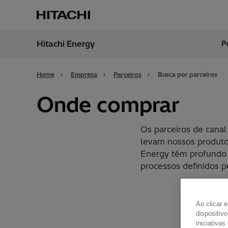
Hitachi Energy
P
Região
Brazil
Home
Empresa
Parceiros
Busca por parceiros
Onde comprar
Os parceiros de canal
levam nossos produtos
Energy têm profundo 
processos definidos p
Ao clicar 
dispositiv
iniciativas