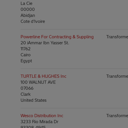
La Cie
00000
Abidjan
Cote d'Ivoire
Powerline For Contracting & Suppling
Transforme
20 iAmmar Ibn Yasser St.
11762
Cairo
Egypt
TURTLE & HUGHES Inc
Transforme
100 WALNUT AVE
07066
Clark
United States
Wesco Distribution Inc
Transforme
3233 Rio Mirada Dr
93308-4945