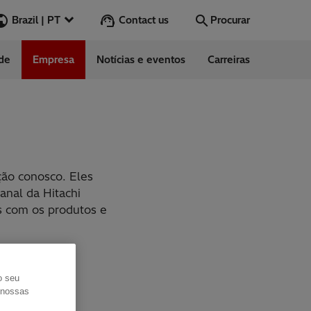
Contact us
Brazil | PT
Procurar
ade
Empresa
Notícias e eventos
Carreiras
Procurar
Ir
ndimento ao
ção conosco. Eles
anal da Hitachi
s com os produtos e
to
o seu
s nossas