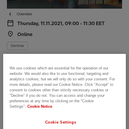
Overview
Thursday, 11.11.2021, 09:00 - 11:30 EET
Online
Seminar
Share this page
We use cookies which are essential for the operation of our
website. We would also like to use functional, targeting and
analytics cookies, but we will only do so with your consent. For
Teollisuuspäivä 2021
more details, please read our Cookie Notice. Click "Accept" to
consent to cookies other than strictly necessary cookies or
"Decline" if you do not. You can access and change your
Suomen tavoitteet hiilineutraaliudesta vaikuttavat
preferences at any time by clicking on the "Cookie
teollisuuden ja teollisen tuotannon investointeihin.
Settings".
Cookie Notice
Sähkö tulee olemaan koko energiajärjestelmän
kivijalka. Tervetuloa mukaan Hitachi Energyn
Cookie Settings
virtuaaliseen teollisuuspäivään kuulemaan