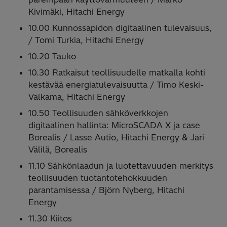
Kivimäki, Hitachi Energy ​
10.00​ Kunnossapidon digitaalinen tulevaisuus​,
/ Tomi Turkia, Hitachi Energy ​
10.20​ Tauko​
10.30​ Ratkaisut teollisuudelle matkalla ​kohti
kestävää energiatulevaisuutta​ / Timo Keski-
Valkama, Hitachi Energy ​
10.50​ Teollisuuden sähköverkkojen
digitaalinen hallinta: ​MicroSCADA X ja case
Borealis​ / Lasse Autio, Hitachi Energy & Jari
Välilä, Borealis​
11.10​ Sähkönlaadun ja luotettavuuden merkitys
teollisuuden tuotantotehokkuuden
parantamisessa / Björn Nyberg, Hitachi
Energy ​
11.30​ Kiitos​