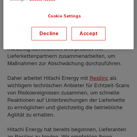
Spannungen haben die Notwendigkeit robuster
Risikomanagementstrategien unterstrichen.
Cookie Settings
Während Unternehmen externe Störungen nicht
kontrollieren können, können sie ihre
Decline
Accept
Auswirkungen minimieren, indem sie Risiken
frühzeitig identifizieren und proaktiv mit
Lieferkettenpartnern zusammenarbeiten, um
Maßnahmen zur Abschwächung durchzuführen.
Daher arbeitet Hitachi Energy mit
Resilinc
als
wichtigem technischen Anbieter für Echtzeit-Scans
von Risikoereignissen zusammen, um schnelle
Reaktionen auf Unterbrechungen der Lieferkette
zu ermöglichen und gleichzeitig die betriebliche
Agilität zu erhalten.
Hitachi Energy hat bereits begonnen, Lieferanten
an Resilinc zu binden. Wir empfehlen Ihnen