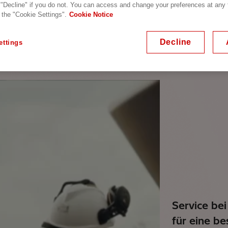
 "Decline" if you do not. You can access and change your preferences at any
en
 the "Cookie Settings".
Cookie Notice
Decline
ettings
Service bei
für eine be