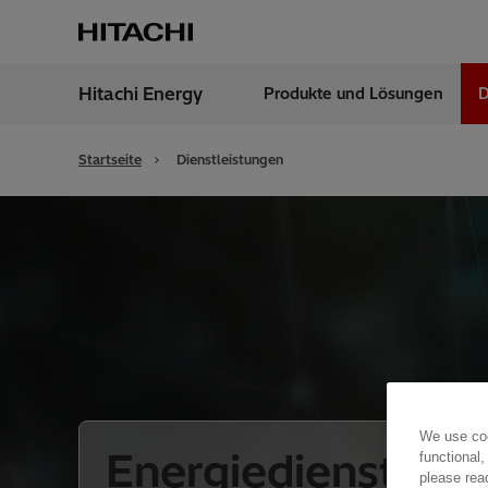
Hitachi Energy
Produkte und Lösungen
D
Region
Switz
Startseite
Dienstleistungen
We use coo
Energiedienstleis
functional,
please rea