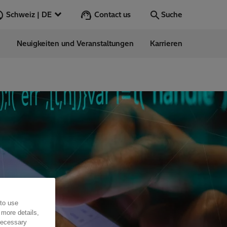
Contact us
Schweiz | DE
Suche
n
Neuigkeiten und Veranstaltungen
Karrieren
Suche
Los
 to use
 more details,
 necessary