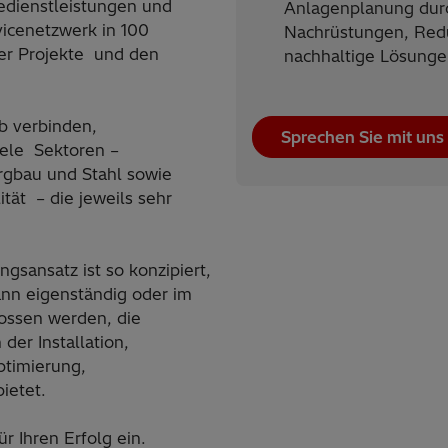
edienstleistungen und
Anlagenplanung dur
icenetzwerk in 100
Nachrüstungen, Redu
er Projekte und den
nachhaltige Lösunge
b verbinden,
Sprechen Sie mit uns
iele Sektoren –
rgbau und Stahl sowie
ät – die jeweils sehr
gsansatz ist so konzipiert,
ann eigenständig oder im
ossen werden, die
der Installation,
timierung,
ietet.
r Ihren Erfolg ein.