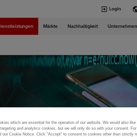
Login
ienstleistungen
Märkte
Nachhaltigkeit
Unternehme
Sprachen
erland
German
kies which are essential for the operation of our website. We would also like
tungen und
 targeting and analytics cookies, but we will only do so with your consent. For
d our Cookie Notice. Click "Accept" to consent to cookies other than strictly