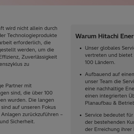
 wird nicht allein durch
der Technologieprodukte
Warum Hitachi Ene
eit erforderlich, die
Unser globales Servi
estellt werden, um die
vertreten und bietet
ffizienz, Zuverlässigkeit
100 Ländern.
enszyklus zu
Aufbauend auf einem
unser Team die Ser
ge Partner mit
eine nachhaltige En
gen sind, die über 100
einen integrierten Ü
ben wurden. Die langen
Planaufbau & Betrieb
sind auf unseren Fokus
r Anlagen zurückzuführen –
Service bedeutet für
und Sicherheit.
der bestehenden Kun
der Erreichung ihrer