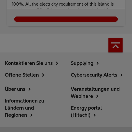
100%. All the electricity requirement of this island is
met by over 20 offshore and onshore wind turbines.
Kontaktieren Sie uns
Supplying
Offene Stellen
Cybersecurity Alerts
Über uns
Veranstaltungen und
Webinare
Informationen zu
Ländern und
Energy portal
Regionen
(Hitachi)