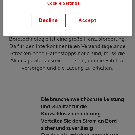
Cookie Settings
Begrüßen Sie die Elektrifizierung an Bord
Decline
Accept
Die Elektrifizierung von Frachtschiffen mit
Bordtechnologie ist eine große Herausforderung.
Da für den interkontinentalen Versand tagelange
Strecken ohne Hafenstopps nötig sind, muss die
Akkukapazität ausreichend sein, um die Fahrt zu
versorgen und die Ladung zu erhalten.
Die branchenweit höchste Leistung
und Qualität für die
Kurzschlussverhinderung
Verteilen Sie den Strom an Bord
sicher und zuverlässig