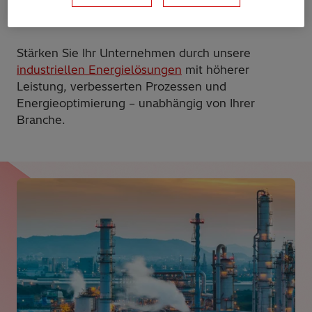
bei Asset-Management- und vorausschauenden
Wartungsstrategien zu erzielen.
Stärken Sie Ihr Unternehmen durch unsere
industriellen Energielösungen
mit höherer
Leistung, verbesserten Prozessen und
Energieoptimierung – unabhängig von Ihrer
Branche.