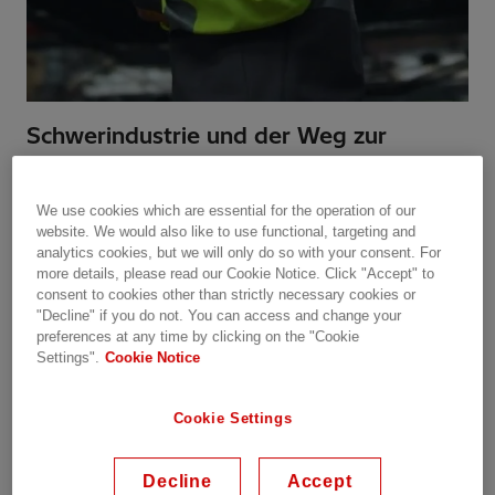
Schwerindustrie und der Weg zur
Dekarbonisierung
Wir bieten konkurrenzlose industrielle
We use cookies which are essential for the operation of our
website. We would also like to use functional, targeting and
Energiemanagement-Services für die zuverlässige
analytics cookies, but we will only do so with your consent. For
und nachhaltige Elektrifizierung
more details, please read our Cookie Notice. Click "Accept" to
vermögensintensiver Betriebsabläufe sowie
consent to cookies other than strictly necessary cookies or
bewährte digitale Technologien, die es
"Decline" if you do not. You can access and change your
preferences at any time by clicking on the "Cookie
Unternehmen wie Ihrem ermöglichen, effizienter,
Settings".
Cookie Notice
agiler und datengetriebener zu werden.
Vom Fertigungsbereich bis zum Vorstand
Cookie Settings
ermöglicht unsere Transparenz auf
Unternehmensebene Kunden, große Fortschritte
Decline
Accept