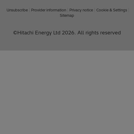
Unsubscribe
Provider information
Privacy notice
Cookie & Settings
Sitemap
©Hitachi Energy Ltd 2026. All rights reserved