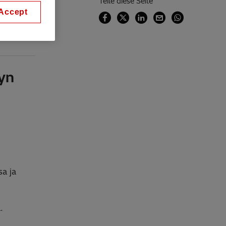
Teile diese Seite
Accept
yn
a ja
.