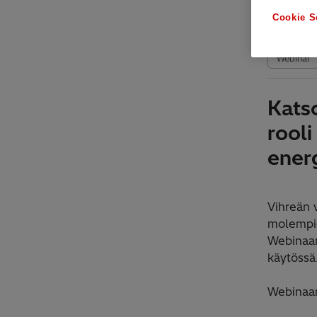
Dien
Cookie S
Onl
Webinar
Kats
rool
ener
Vihreän 
molempie
Webinaar
käytössä
Webinaar