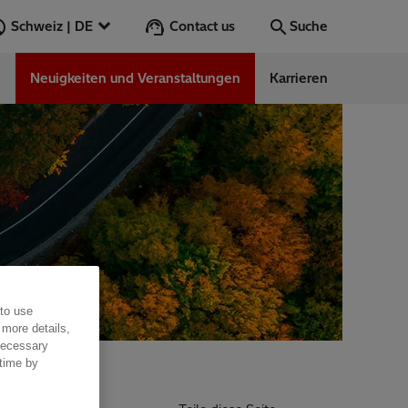
Contact us
Schweiz | DE
Suche
n
Neuigkeiten und Veranstaltungen
Karrieren
Suche
Los
 to use
 more details,
 necessary
 time by
oksessa