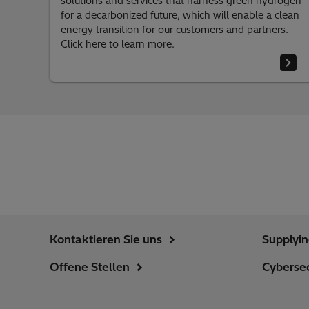
solutions and services that harness green hydrogen
for a decarbonized future, which will enable a clean
energy transition for our customers and partners.
Click here to learn more.
Kontaktieren Sie uns
Supplyi
Offene Stellen
Cybersec