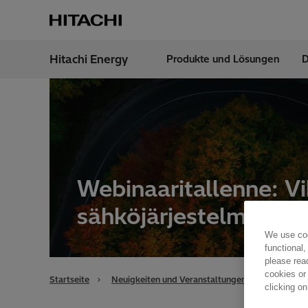
Hitachi Energy
Produkte und Lösungen
D
Region
Switz
Webinaaritallenne: Vi
sähköjärjestelmän e
We use coo
functional,
please rea
cookies or
Startseite
Neuigkeiten und Veranstaltungen
Übersicht
clicking on