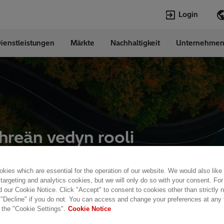
Login
ienstleistungen
Märkte
Nachhaltigkeit
Unternehme
Sprachen
erland
German
hreän vedyn rooli
nergiamurroksessa
kies which are essential for the operation of our website. We would also like
 targeting and analytics cookies, but we will only do so with your consent. For
d our Cookie Notice. Click "Accept" to consent to cookies other than strictly
 "Decline" if you do not. You can access and change your preferences at any
Webinaaritallenne: Vihreän vedyn rooli sähköjärjestelmän energiamurr
 the "Cookie Settings".
Cookie Notice