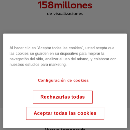
158
millones
de visualizaciones
1
0.5BN
Al hacer clic en “Aceptar todas las cookies”, usted acepta que
de impresiones
las cookies se guarden en su dispositivo para mejorar la
navegación del sitio, analizar el uso del mismo, y colaborar con
nuestros estudios para marketing.
4
0,6 millones
Configuración de cookies
de Me gusta y Compartir
Rechazarlas todas
Aceptar todas las cookies