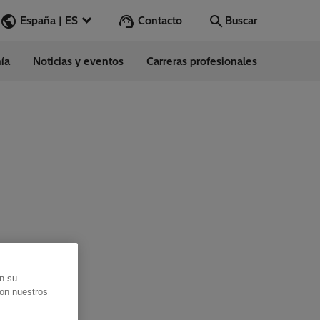
Contacto
España | ES
Buscar
ía
Noticias y eventos
Carreras profesionales
Buscar
Vamos
ess Stories
nars
ergy
en su
con nuestros