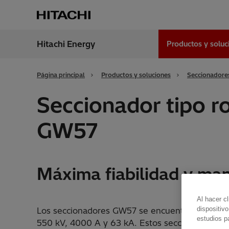
Hitachi Energy
Productos y solu
Región
Spain
Página principal
Productos y soluciones
Seccionadore
Seccionador tipo ro
GW57
Máxima fiabilidad y ma
Al hacer c
dispositivo
Los seccionadores GW57 se encuentran disponi
estudios p
550 kV, 4000 A y 63 kA. Estos seccionadores ti