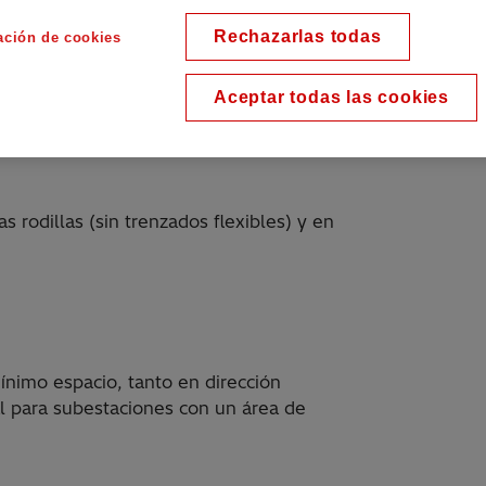
 equipados con enclavamiento para
Rechazarlas todas
s características importantes de estos
ación de cookies
os seccionadores
Aceptar todas las cookies
tacto constante durante toda la vida útil
s rodillas (sin trenzados flexibles) y en
mínimo espacio, tanto en dirección
al para subestaciones con un área de