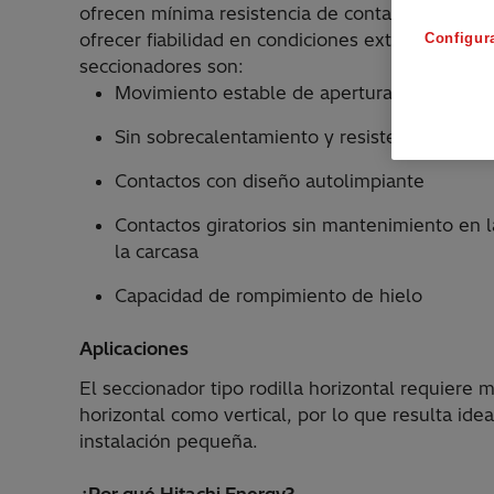
ofrecen mínima resistencia de contacto. Están
ofrecer fiabilidad en condiciones extremas. Otra
Configur
seccionadores son:
Movimiento estable de apertura/cierre de l
Sin sobrecalentamiento y resistencia de con
Contactos con diseño autolimpiante
Contactos giratorios sin mantenimiento en la
la carcasa
Capacidad de rompimiento de hielo
Aplicaciones
El seccionador tipo rodilla horizontal requiere 
horizontal como vertical, por lo que resulta ide
instalación pequeña.