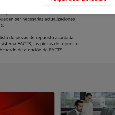
útil más larga que el equipo del
te pueden introducirse directamente
pueden ser necesarias actualizaciones
so.
lista de piezas de repuesto acordada
 sistema FACTS, las piezas de repuesto
l Acuerdo de atención de FACTS.