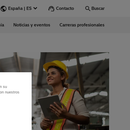
Contacto
España | ES
Buscar
ía
Noticias y eventos
Carreras profesionales
Buscar
Vamos
ess Stories
nars
ergy
en su
con nuestros