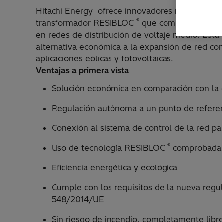
Hitachi Energy ofrece innovadores reguladores 
®
transformador RESIBLOC
que compensa automá
en redes de distribución de voltaje medio. Esta 
alternativa económica a la expansión de red co
aplicaciones eólicas y fotovoltaicas.
Ventajas a primera vista
Solución económica en comparación con la 
Regulación autónoma a un punto de referen
Conexión al sistema de control de la red pa
®
Uso de tecnología RESIBLOC
comprobada
Eficiencia energética y ecológica
Cumple con los requisitos de la nueva regu
548/2014/UE
Sin riesgo de incendio, completamente libre