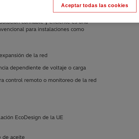
Aceptar todas las cookies
de voltaje de línea con tecnología de
ticamente las fluctuaciones de voltaje
solución confiable y eficiente es una
nvencional para instalaciones como
expansión de la red
cia dependiente de voltaje o carga
ra control remoto o monitoreo de la red
lación EcoDesign de la UE
 de aceite