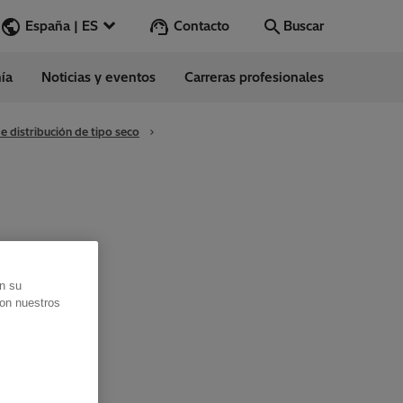
Contacto
España | ES
Buscar
ía
Noticias y eventos
Carreras profesionales
Buscar
Vamos
 distribución de tipo seco
ess Stories
nars
ergy
en su
con nuestros