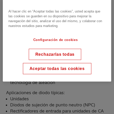
Al hacer clic en “Aceptar todas las cookies”, usted acepta que
las cookies se guarden en su dispositivo para mejorar la
Hitachi Energy ofrece una amplia gama de diodos
navegación del sitio, analizar el uso del mismo, y colaborar con
nuestros estudios para marketing.
de recuperación rápida, diodos de recuperación
estándar y diodos de soldadura.
Configuración de cookies
Características de los dispositivos:
Rechazarlas todas
placa de 32 a 144 mm
175 A a 13500 A
Aceptar todas las cookies
200 V a 8500 V
Interruptor de tanque vivo de evolución libre y
tecnología de aleación
Aplicaciones de diodo típicas:
Unidades
Diodos de sujeción de punto neutro (NPC)
Rectificadores de entrada para unidades de CA