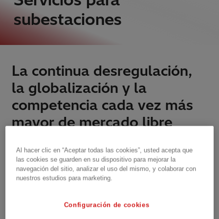
subestaciones
La continua desregulación,
la globalización y la
competencia cada vez más
mayor de mercado libre
crean un entorno que
Al hacer clic en “Aceptar todas las cookies”, usted acepta que
presenta gran cantidad de
las cookies se guarden en su dispositivo para mejorar la
nuevos desafíos para el
navegación del sitio, analizar el uso del mismo, y colaborar con
nuestros estudios para marketing.
sector eléctrico.
Configuración de cookies
Estamos trabajando en asociación con nuestros