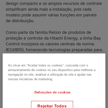
design compacto e os amplos recursos de controle
simplificam ainda mais a instalação, pois cada
modelo pode assumir várias funções em painéis
de distribuição.
Como parte da família Relion de produtos de
proteção e controle da Hitachi Energy, a linha Bay
Control incorpora os valores centrais da norma
IEC61850, fornecendo tecnologias preparadas para
o futuro apoiadas pela tecnologia de ponta
da Hitachi Energy e conhecimento de aplicação
Ao clicar em "Aceitar todos os cookies", concorda com o
global.
armazenamento de cookies no seu dispositivo para melhorar a
navegação no site, analisar a utilização do site e ajudar nas
nossas iniciativas de marketing.
Definições de cookies
Rejeitar Todos