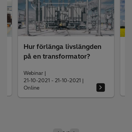
En
Hur förlänga livslängden
ill
oc
på en transformator?
vi
Webinar
|
Web
21-10-2021 - 21-10-2021
|
07-
Online
Onl