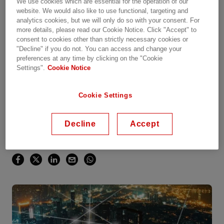
We use cookies which are essential for the operation of our
website. We would also like to use functional, targeting and
analytics cookies, but we will only do so with your consent. For
Panoramica
more details, please read our Cookie Notice. Click "Accept" to
consent to cookies other than strictly necessary cookies or
"Decline" if you do not. You can access and change your
preferences at any time by clicking on the "Cookie
Available on demand
Settings".
Cookie Notice
Date recorded: 09.12.2021
Cookie Settings
Webinar
Decline
Accept
Condividi questa pagina