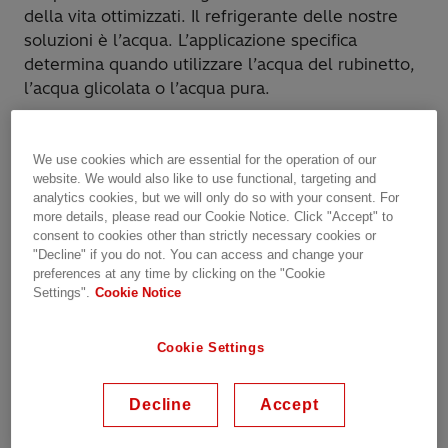
della vita ottimizzati. Il refrigerante delle nostre
soluzioni è l’acqua. L’applicazione specifica
determina quando utilizzare l’acqua del rubinetto,
l’acqua glicolata o l’acqua pura.
Le nostre soluzioni per sistemi di raffreddamento
sono disponibili per ogni fase del ciclo di vita del
We use cookies which are essential for the operation of our
website. We would also like to use functional, targeting and
prodotto, dallo sviluppo alla progettazione, dalla
analytics cookies, but we will only do so with your consent. For
vendita alla produzione, fino all’assemblaggio, al
more details, please read our Cookie Notice. Click "Accept" to
collaudo, all’installazione, alla messa in servizio,
consent to cookies other than strictly necessary cookies or
alla formazione e all’assistenza.
"Decline" if you do not. You can access and change your
preferences at any time by clicking on the "Cookie
Settings".
Cookie Notice
Perché scegliere Hitachi Energy?
Cookie Settings
Soluzioni chiavi in mano personalizzate
Oltre 30 anni di esperienza - tecnologia
Decline
Accept
collaudata