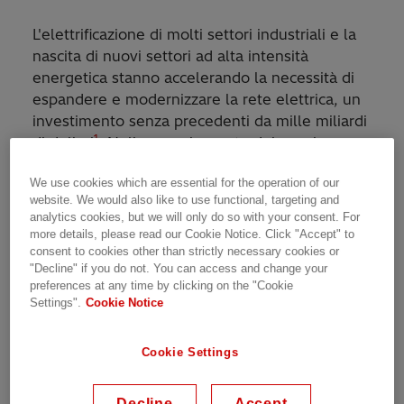
L'elettrificazione di molti settori industriali e la
nascita di nuovi settori ad alta intensità
energetica stanno accelerando la necessità di
espandere e modernizzare la rete elettrica, un
investimento senza precedenti da mille miliardi
1
di dollari
. Nella maggior parte dei paesi, gran
parte dell'infrastruttura di rete ha già superato
We use cookies which are essential for the operation of our
la vita utile prevista e non è stata progettata
website. We would also like to use functional, targeting and
2
per soddisfare le esigenze odierne
. Il settore
analytics cookies, but we will only do so with your consent. For
si trova ad affrontare un vincolo importante: le
more details, please read our Cookie Notice. Click "Accept" to
catene di approvvigionamento delle
consent to cookies other than strictly necessary cookies or
"Decline" if you do not. You can access and change your
apparecchiature per la rete elettrica sono
preferences at any time by clicking on the "Cookie
sottoposte a forti pressioni. Di conseguenza, è
Settings".
Cookie Notice
fondamentale aumentare la disponibilità e
prolungare la durata utile delle risorse
Cookie Settings
esistenti, anche attraverso partnership.
Per soddisfare queste esigenze, Hitachi Energy
Decline
Accept