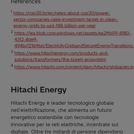
References
1
https://cop30.br/en/news-about-cop30/power-
sector-companies-raise-investment-target-in-clean-
energy-grids-to-usd-148-billion-per-year
2
https://iea.blob.core.windows.net/assets/ea2ff609-8180-
4312-8de9-
494bcf21696d/ElectricityGridsandSecureEnergyTransitions
3
https://www.hitachienergy.com/products-and-
solutions/transformers/the-txpert-ecosystem
4
https://www.hitachi.com/content/dam/hitachi/global/en/pr
Hitachi Energy
Hitachi Energy è leader tecnologico globale
nell'elettrificazione, che alimenta un futuro
energetico sostenibile con tecnologie
innovative per le reti elettriche, incentrate sul
digitale. Oltre tre miliardi di persone dipendono