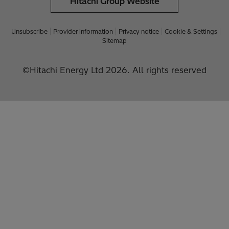
Hitachi Group Website
Unsubscribe
Provider information
Privacy notice
Cookie & Settings
Sitemap
©Hitachi Energy Ltd 2026. All rights reserved