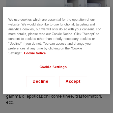
We use cookies which are essential for the operation of our
website. We would also like to use functional, targeting and
analytics cookies, but we will only do so with your consent. For
more details, please read our Cookie Notice. Click "Accept" to
consent to cookies other than strictly necessary cookies or
"Decline" if you do not. You can access and change your
preferences at any time by clicking on the "Cookie
Settings".
Cookie Notice
Soluzioni di protezione versatili per
Cookie Settings
sistemi di alimentazione
La collaudata famiglia COMBIFLEX e il sistema di
Decline
Accept
costruzione modulare offrono soluzioni di
protezione flessibili e affidabili per una vasta
gamma di applicazioni come linee, trasformatori,
ecc.