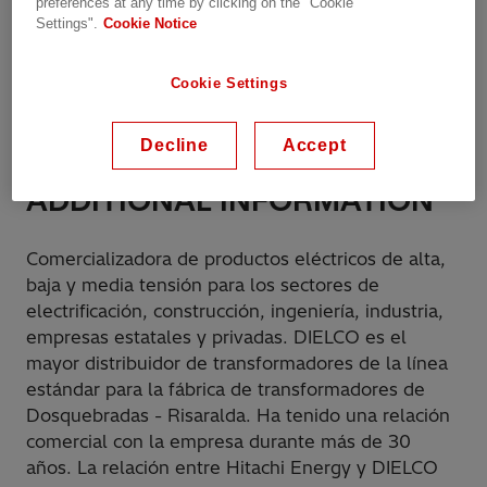
preferences at any time by clicking on the "Cookie
Settings".
Cookie Notice
Shop online:
https://dielco.co/contactenos/
Cookie Settings
Phone:
57 601 7439050
Decline
Accept
ADDITIONAL INFORMATION
Comercializadora de productos eléctricos de alta,
baja y media tensión para los sectores de
electrificación, construcción, ingeniería, industria,
empresas estatales y privadas. DIELCO es el
mayor distribuidor de transformadores de la línea
estándar para la fábrica de transformadores de
Dosquebradas - Risaralda. Ha tenido una relación
comercial con la empresa durante más de 30
años. La relación entre Hitachi Energy y DIELCO