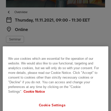
Overview
Thursday, 11.11.2021, 09:00 - 11:30 EET
Online
Seminar
Share this page
We use cookies which are essential for the operation of our
website. We would also like to use functional, targeting and
analytics cookies, but we will only do so with your consent. For
Teollisuuspäivä 2021
more details, please read our Cookie Notice. Click "Accept" to
consent to cookies other than strictly necessary cookies or
"Decline" if you do not. You can access and change your
Suomen tavoitteet hiilineutraaliudesta vaikuttavat
preferences at any time by clicking on the "Cookie
teollisuuden ja teollisen tuotannon investointeihin.
Settings".
Cookie Notice
Sähkö tulee olemaan koko energiajärjestelmän
kivijalka. Tervetuloa mukaan Hitachi Energyn
Cookie Settings
virtuaaliseen teollisuuspäivään kuulemaan