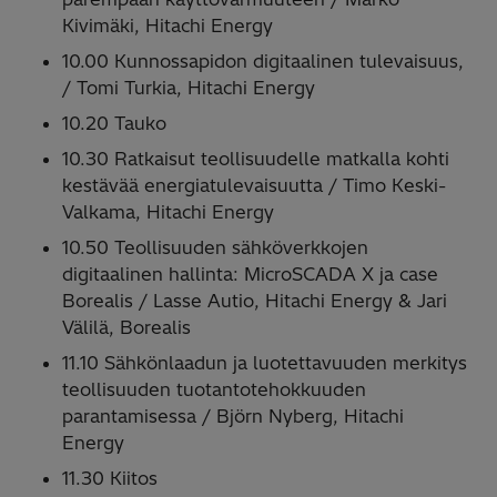
Kivimäki, Hitachi Energy ​
10.00​ Kunnossapidon digitaalinen tulevaisuus​,
/ Tomi Turkia, Hitachi Energy ​
10.20​ Tauko​
10.30​ Ratkaisut teollisuudelle matkalla ​kohti
kestävää energiatulevaisuutta​ / Timo Keski-
Valkama, Hitachi Energy ​
10.50​ Teollisuuden sähköverkkojen
digitaalinen hallinta: ​MicroSCADA X ja case
Borealis​ / Lasse Autio, Hitachi Energy & Jari
Välilä, Borealis​
11.10​ Sähkönlaadun ja luotettavuuden merkitys
teollisuuden tuotantotehokkuuden
parantamisessa / Björn Nyberg, Hitachi
Energy ​
11.30​ Kiitos​