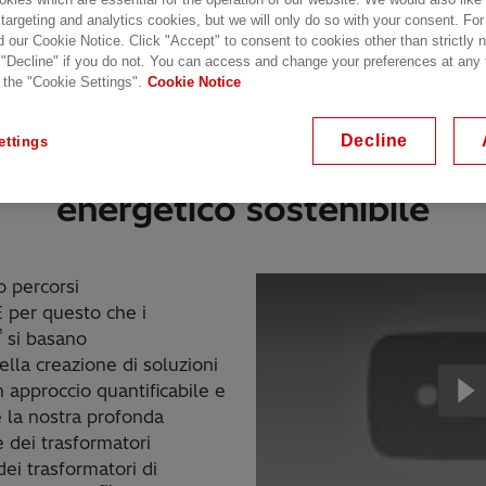
 targeting and analytics cookies, but we will only do so with your consent. For
d our Cookie Notice. Click "Accept" to consent to cookies other than strictly
 "Decline" if you do not. You can access and change your preferences at any
 the "Cookie Settings".
Cookie Notice
Decline
ettings
orare nella creazione per un
energetico sostenibile
o percorsi
 È per questo che i
™
si basano
ella creazione di soluzioni
n approccio quantificabile e
e la nostra profonda
 dei trasformatori
dei trasformatori di