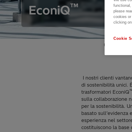
™
EconiQ
functional,
please rea
cookies or
clicking on
Cookie S
Collab
I nostri clienti vantan
di sostenibilità unici.
trasformatori EconiQ
sulla collaborazione n
per la sostenibilità. U
basato sull’evidenza 
esperienza nel settore
costituiscono la base 