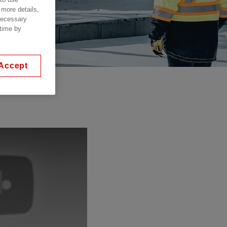
 more details,
 necessary
 time by
Accept
 futuro