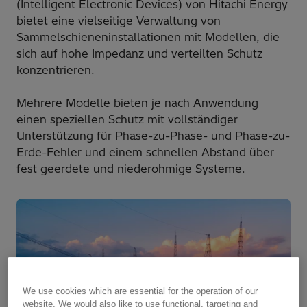
(Intelligent Electronic Devices) von Hitachi Energy
bietet eine vielseitige Verwaltung von
Sammelschieneninstallationen mit Modellen, die
sich auf hohe Impedanz und verteilten Schutz
konzentrieren.
Mehrere Modelle bieten je nach Anwendung
einen speziellen Schutz mit vollständiger
Unterstützung für Phase-zu-Phase- und Phase-zu-
Erde-Fehler und einem schnellen Abstand über
fest geerdete und niederohmige Systeme.
We use cookies which are essential for the operation of our
website. We would also like to use functional, targeting and