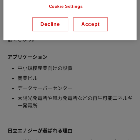
PQstorIは非常に操作が簡単です。高度な通信機能によ
Cookie Settings
り、クラウド接続されたユーザープラットフォームを介
して、リアルタイムでデータにアクセスしながらデバイ
スの操作および制御ができます。ユーザーは、PCまた
Decline
Accept
はスマートフォンでモジュールまたはWi-Fiを介して通
信できます。
アプリケーション
中小規模産業向けの設置
商業ビル
データサーバーセンター
太陽光発電所や風力発電所などの再生可能エネルギ
ー発電所
日立エナジーが選ばれる理由