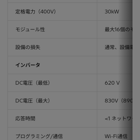
定格電力（400V）
30kW
モジュール性
最大16個のモ
設備の損失
通常、設備電力
インバータ
DC電圧（最低）
620 V
DC電圧（最大）
830V（890
応答時間
<1 ネットワー
プログラミング/通信
Wi-Fi通信