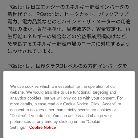
PQstorIは日立エナジーのエネルギー貯蔵インバータの
新世代です。PQstorIは、ピークカット、バックアップ
電力、電力品質などのビハインド・ザ・メーターの用途
向けのほか、負荷平準化、周波数応答、容量安定化、再
生可能エネルギーの統合などの公益事業規模向けなど、
急成長するエネルギー貯蔵市場のニーズに対応するよう
に設計されています。
PQstorIは、世界クラス3レベルの双方向インバータを
必要とするエネルギー貯蔵アプリケーションに、柔軟
性、モジュール性、高効率などの多くの利点を提供しま
We use cookies which are essential for the operation of our
す。
website. We would also like to use functional, targeting and
analytics cookies, but we will only do so with your consent. For
PQstorIは、サードパーティ製コントローラと複数の取
more details, please read our Cookie Notice. Click "Accept" to
り付けオプションを備えた柔軟性を備えているため、エ
consent to cookies other than strictly necessary cookies or
"Decline" if you do not. You can access and change your
ネルギー貯蔵ソリューションを求めるシステムインテグ
preferences at any time by clicking on the "Cookie
レータや消費者にとっては最適な選択肢となります。
Settings".
Cookie Notice