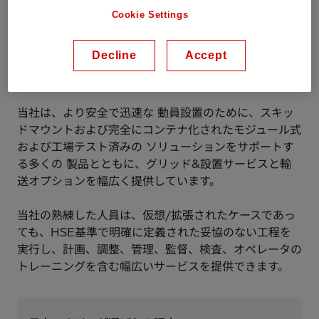
日立エナジーの中核にあるのは、電力設備およびシステ
Cookie Settings
ムに関する優れた専門知識です。当社は、60か国にま
たがるグローバルサービスネットワークと100か国以上
Decline
Accept
の国々へのサービス提供により、世界中の設備の設置と
試運転プロジェクトで国内での経験を有しています。
当社は、より安全で迅速な 動員設置のために、スキッ
ドマウントおよび完全にコンテナ化されたモジュール式
および工場テスト済みの ソリューションをサポートす
る多くの 製品とともに、グリッド&設置サービスと輸
送オプションを幅広く提供しています。
当社の熟練した人員は、仮想/拡張されたケースであっ
ても、HSE基準で明確に定義された妥協のない工程を
実行し、計画、調整、管理、監督、検査、オペレータの
トレーニングを含む幅広いサービスを提供できます。