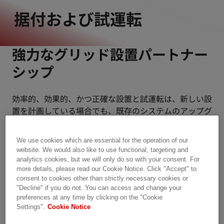
据付および試運転
強力なグリッド設置パートナー
シップ
効率的、効果的、かつ正確な設置と試運転は、新しい設
置を計画している場合でも、既存のシステムのアップグ
レードや改修を計画している場合でも、あらゆるシステ
ムで信頼性の高い運用の鍵となります。
We use cookies which are essential for the operation of our
website. We would also like to use functional, targeting and
主要な技術専門家として、当社は、重要な 投資が正し
analytics cookies, but we will only do so with your consent. For
more details, please read our Cookie Notice. Click "Accept" to
く管理され、効率的に設置され、円滑かつ 効果的な開
consent to cookies other than strictly necessary cookies or
始を確実に行うために、電気グリッドの設置と試運
"Decline" if you do not. You can access and change your
転 の主要パートナーとして多くのお客様から信頼され
preferences at any time by clicking on the "Cookie
ています。
Settings".
Cookie Notice