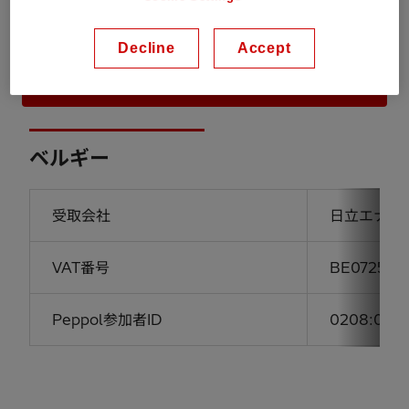
パケロ&日立エナジー企業
Decline
Accept
ベルギー
ベルギー
受取会社
日立エナジ
VAT番号
BE072592
Peppol参加者ID
0208:0725