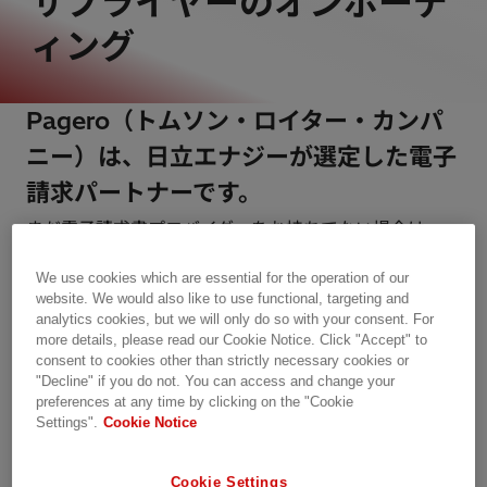
サプライヤーのオンボーデ
ィング
Pagero（トムソン・ロイター・カンパ
ニー）は、日立エナジーが選定した電子
請求パートナーです。
まだ電子請求書プロバイダーをお持ちでない場合は、
Pagero経由で日立エナジーに電子請求書を送信できま
す。
We use cookies which are essential for the operation of our
website. We would also like to use functional, targeting and
analytics cookies, but we will only do so with your consent. For
以下は、請求書を手動で作成できるアカウントの作成方
more details, please read our Cookie Notice. Click "Accept" to
法の説明です。
consent to cookies other than strictly necessary cookies or
"Decline" if you do not. You can access and change your
preferences at any time by clicking on the "Cookie
より自動化されたソリューションが必要な場合は、。
Settings".
Cookie Notice
https://www.pagero.com/contact
Cookie Settings