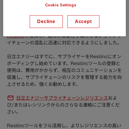
ーと積極的に連携してリスク軽減措置を実施すること
Cookie Settings
で、その影響を最小限に抑えることができます。
Decline
Accept
したがって、日立エナジーは、リアルタイムのリスクイ
ベントスキャンの重要な技術プロバイダーとして
Resilinc
と提携し、運用の俊敏性を維持しながらサプラ
イチェーンの混乱に迅速に対応できるようにしました。
日立エナジーはすでに、サプライヤーをResilincにオン
ボーディングし始めています。Resilincツールの登録と
使用は、費用がかからず、相互のコミュニケーションを
促進し、サプライチェーンのリスクを管理する能力を向
上させるため、強くお勧めします。
日立エナジーサプライチェーンレジリエンス
およ
び/またはレシリンクからのさらなる連絡にご注意くだ
さい。
Resilincツールをフル活用し、よりレジリエンスの高い