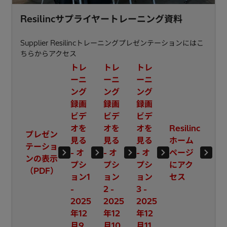
Resilincサプライヤートレーニング資料
Supplier Resilincトレーニングプレゼンテーションにはこ
ちらからアクセス
トレ
トレ
トレ
ーニ
ーニ
ーニ
ング
ング
ング
録画
録画
録画
ビデ
ビデ
ビデ
オを
オを
オを
Resilinc
プレゼン
見る
見る
見る
ホーム
テーショ
- オ
- オ
- オ
ページ
ンの表示
プシ
プシ
プシ
にアク
（PDF）
ョン1
ョン
ョン
セス
-
2 -
3 -
2025
2025
2025
年12
年12
年12
月9
月10
月11