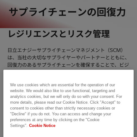
サプライチェーンの回復力
レジリエンスとリスク管理
日立エナジーサプライチェーンマネジメント（SCM）
は、当社の大切なサプライヤーやパートナーとともに、
回復力のあるサプライチェーンを確保することで、ビジ
ネスの成功を可能にします。
We use cookies which are essential for the operation of our
進化し続けるビジネス環境において、サプライチェーン
website. We would also like to use functional, targeting and
の混乱は重要な課題となっています。自然災害、サイバ
analytics cookies, but we will only do so with your consent. For
ー攻撃、規制の変化、地政学的な緊張により、強固なリ
more details, please read our Cookie Notice. Click "Accept" to
consent to cookies other than strictly necessary cookies or
スク管理戦略の必要性が強調されています。
"Decline" if you do not. You can access and change your
preferences at any time by clicking on the "Cookie
企業は外部の混乱をコントロールすることはできません
Settings".
Cookie Notice
が、リスクを早期に特定し、サプライチェーンパートナ