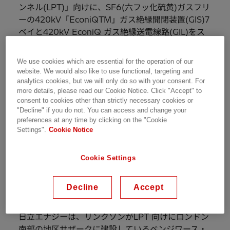
ンネル(LPT)」向けに、SF6(六フッ化硫黄)ガスフリ
ーの420kV「EconiQTM」ガス絶縁開閉装置(GIS)7
ベイと420kV EconiQ ガス絶縁送電線路(GIL)をス
イス連邦のEPC 事業者であるリンクソンから受注し
ました。当社は、これらの設備を2023 年中に納入
We use cookies which are essential for the operation of our
し、ナショナル・グリッドの掲げる、保有するすべ
website. We would also like to use functional, targeting and
ての設備からのSF6 ガス撤去とネットゼロを2050
analytics cookies, but we will only do so with your consent. For
more details, please read our Cookie Notice. Click "Accept" to
年までに実現するという目標達 成を支援します。
consent to cookies other than strictly necessary cookies or
"Decline" if you do not. You can access and change your
LPT は、増加する電力需要に対応するために老朽化
preferences at any time by clicking on the "Cookie
した高電圧送電線を更新し、送電容量を拡大す るこ
Settings".
Cookie Notice
とを目的に、32.5km の地下送電トンネルを南ロン
ドンに建設するものです。これは、ロンドンにおい
Cookie Settings
て 1960 年代以降最大のエンジニアリングプロジェ
クトの一つで、2020 年に開始し、2026 年に完了
Decline
Accept
する予定 です。
日立エナジーは、リンクソンがLPT 向けにロンドン
南部の地区サザークに建設しているベンジワース・