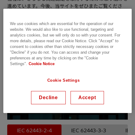
進めています。今後、当サイトをぜひまたご覧くださ
い。
We use cookies which are essential for the operation of our
website. We would also like to use functional, targeting and
サイバーセキュリティ認証プロモーションビ
analytics cookies, but we will only do so with your consent. For
デオ
more details, please read our Cookie Notice. Click "Accept" to
consent to cookies other than strictly necessary cookies or
"Decline" if you do not. You can access and change your
preferences at any time by clicking on the "Cookie
Settings".
Cookie Notice
Cookie Settings
Decline
Accept
IEC 62443-2-4
IEC 62443-3-3
IEC