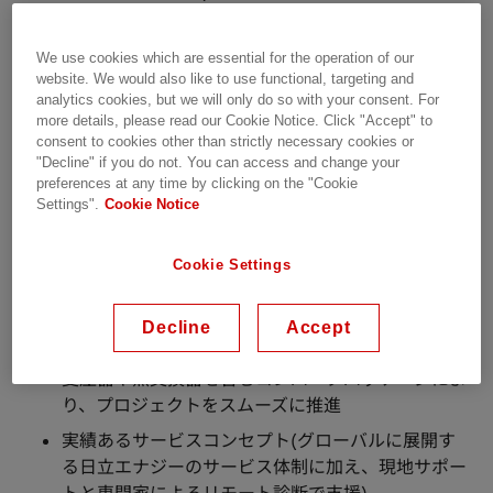
向けに提供されています。日立エナジーは、包括的なタ
ーンキー型の周波数変換ソリューションも提供していま
We use cookies which are essential for the operation of our
す。
website. We would also like to use functional, targeting and
analytics cookies, but we will only do so with your consent. For
more details, please read our Cookie Notice. Click "Accept" to
PCS6000シリーズは、部分負荷時においても高い効率
consent to cookies other than strictly necessary cookies or
を維持し、保守コストを低く抑えることで、総所有コス
"Decline" if you do not. You can access and change your
ト(TCO)の低減に貢献します。
preferences at any time by clicking on the "Cookie
Settings".
Cookie Notice
その他のメリット：
高い電力密度設計と水冷方式により、コンパクトな
Cookie Settings
設置面積を実現
スケーラブルなソリューション - 対応電圧範囲：
Decline
Accept
10～120 MVA
変圧器や熱交換器を含むコンバータパッケージによ
り、プロジェクトをスムーズに推進
実績あるサービスコンセプト(グローバルに展開す
る日立エナジーのサービス体制に加え、現地サポー