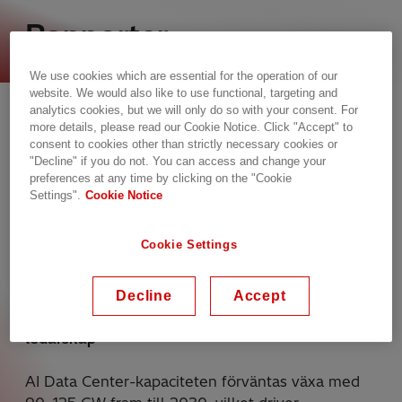
Rapporter
We use cookies which are essential for the operation of our
Kontrollera insamlingen av rapporter från Hitachi
website. We would also like to use functional, targeting and
analytics cookies, but we will only do so with your consent. For
Energy-team runt om i världen. Dessa rapporter
more details, please read our Cookie Notice. Click "Accept" to
presenterar framåtblickande perspektiv och
consent to cookies other than strictly necessary cookies or
policyrelevanta insikter som informerar
"Decline" if you do not. You can access and change your
beslutsfattandet och bidrar till att forma en hållbar
preferences at any time by clicking on the "Cookie
Settings".
Cookie Notice
energiframtid.
Cookie Settings
Rasterlåst? AI:s energiaptit
Decline
Accept
Kraftsystem är nu avgörande för globalt AI-
ledarskap
AI Data Center-kapaciteten förväntas växa med