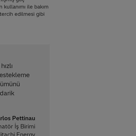
ın kullanımı ile bakım
ercih edilmesi gibi
hızlı
destekleme
nüşümünü
darik
rlos Pettinau
tör İş Birimi
itachi Energy