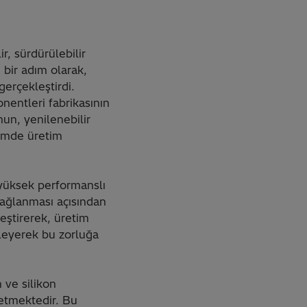
r, sürdürülebilir
 bir adım olarak,
gerçekleştirdi.
nentleri fabrikasının
nun, yenilenebilir
emde üretim
yüksek performanslı
sağlanması açısından
leştirerek, üretim
ekleyerek bu zorluğa
 ve silikon
retmektedir. Bu