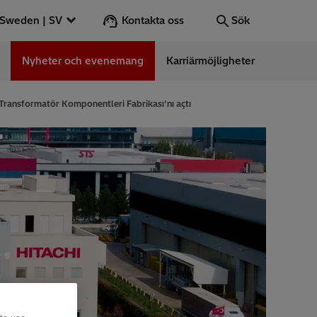
Kontakta oss
Sweden | SV
Sök
Nyheter och evenemang
Karriärmöjligheter
Sök
OK
e Transformatör Komponentleri Fabrikası’nı açtı
ess Stories
nars
ergy