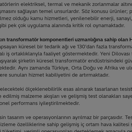
atörlerin elektriksel, termal ve mekanik zorlanmalar altı
lışmasını sağlayan temel unsurlardır. Söz konusu ürünler;
ilmez olduğu kamu hizmetleri, yenilenebilir enerji, sanayi
 gibi pek çok uygulama alanında kritik rol oynamaktadır.
şkın transformatör komponentleri uzmanlığına sahip olan 
apsayan küresel bir tedarik ağı ve 130’dan fazla transforma
 iş ortaklıklarıyla faaliyet göstermektedir. Yeni Dilovası 
aşıyarak şirketin küresel transformatör endüstrisindeki güve
tedir. Aynı zamanda Türkiye, Orta Doğu ve Afrika ve ulu
ere sunulan hizmet kabiliyetini de artırmaktadır.
 gelecekteki ölçeklenebilirlik esas alınarak tasarlanan tes
e edilmiş malzeme akışları ve gelişmiş test olanakları sa
yonel performans iyileştirilmektedir.
isin tasarım ve operasyonlarının ayrılmaz bir parçasıdır. Te
izleme özelliklerine sahip gelişmiş iç ortam hava kalitesi 
i tüketimi, verimli operasyonları desteklemek amacıyla g