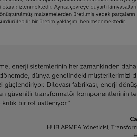
kli olarak izlenmektedir. Ayrıca çevreye duyarlı kimyasallar
 dönüştürülmüş malzemelerden üretilmiş yedek parçaların t
ürdürülebilir bir üretim yaklaşımı benimsenmektedir.
me, enerji sistemlerinin her zamankinden daha 
ir dönemde, dünya genelindeki müşterilerimizi 
zi güçlendiriyor. Dilovası fabrikası, enerji dö
n güvenilir transformatör komponentlerinin te
ritik bir rol üstleniyor.
”
Ca
HUB APMEA Yöneticisi, Transforma
H