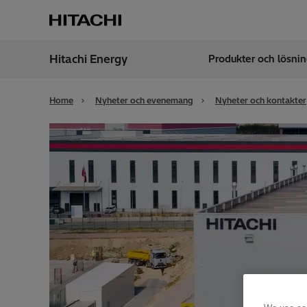
Hitachi Energy
Produkter och lösnin
Region
Swed
Home
Nyheter och evenemang
Nyheter och kontakter