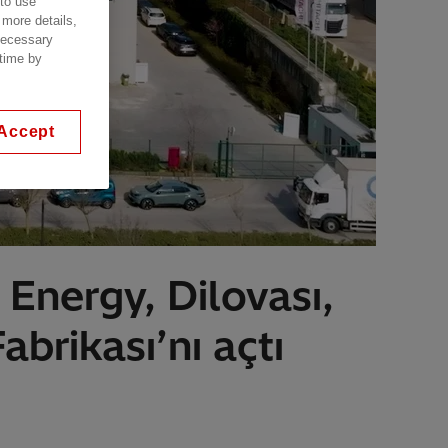
 to use
 more details,
 necessary
 time by
Accept
 Energy, Dilovası,
brikası’nı açtı