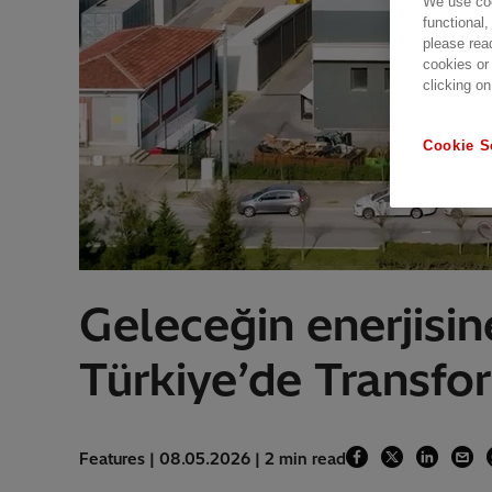
We use coo
functional,
please rea
cookies or
clicking on
Cookie S
Geleceğin enerjisin
Türkiye’de Transfor
Features | 08.05.2026 | 2 min read