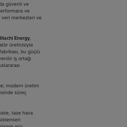
nda güvenli ve
 performans ve
, veri merkezleri ve
Hitachi Energy
,
tör üreticisiyle
fabrikası, bu güçlü
nilir iş ortağı
slararası
iste; modern üretim
yesinde süreç
siste, taze hava
sistemleri
elişmiş güç