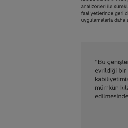
analizörleri ile süre
faaliyetlerinde geri
uygulamalarla daha s
“
Bu genişle
evrildiği b
kabiliyetimi
mümkün kıla
edilmesinde k