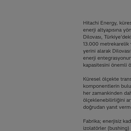
Hitachi Energy, küres
enerji altyapısına yö
Dilovası, Türkiye’dek
13.000 metrekarelik y
yerini alarak Dilovas
enerji entegrasyonu
kapasitesini önemli ö
Küresel ölçekte tran
komponentlerin bulun
her zamankinden daha k
ölçeklenebilirliğini a
doğrudan yanıt verm
Fabrika; enerjisiz ka
izolatörler (bushing)