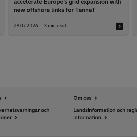
accelerate Europe’s grid expansion with
new offshore links for TenneT
28.07.2026
3
min read
s
Om oss
kerhetsvarningar och
Landsinformation och regi
tioner
information