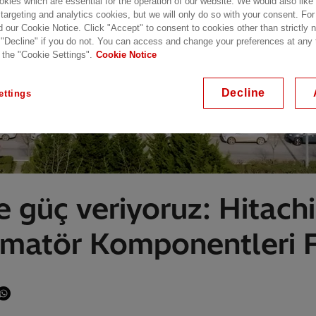
kies which are essential for the operation of our website. We would also like
 targeting and analytics cookies, but we will only do so with your consent. For
d our Cookie Notice. Click "Accept" to consent to cookies other than strictly
 "Decline" if you do not. You can access and change your preferences at any
 the "Cookie Settings".
Cookie Notice
Decline
ettings
e güç veriyoruz: Hitachi
matör Komponentleri Fa