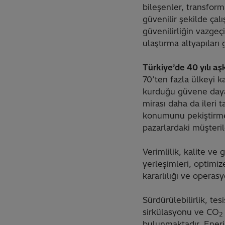
bileşenler, transform
güvenilir şekilde ça
güvenilirliğin vazgeç
ulaştırma altyapıları
Türkiye’de 40 yılı a
70’ten fazla ülkeyi k
kurduğu güvene dayalı
mirası daha da ileri t
konumunu pekiştirmek
pazarlardaki müşteril
Verimlilik, kalite ve
yerleşimleri, optimiz
kararlılığı ve operas
Sürdürülebilirlik, tes
sirkülasyonu ve CO
2
bulunmaktadır. Enerj