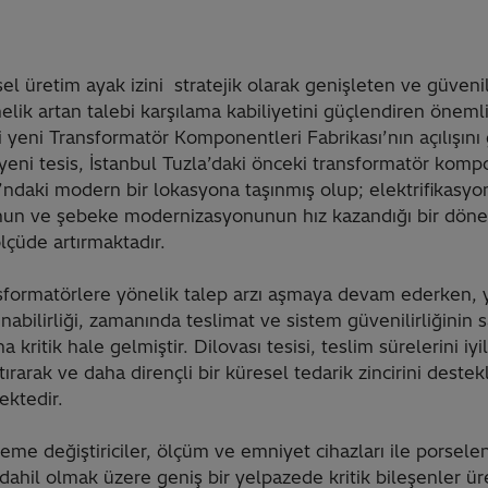
el üretim ayak izini stratejik olarak genişleten ve güvenili
nelik artan talebi karşılama kabiliyetini güçlendiren önemli
i yeni Transformatör Komponentleri Fabrikası’nın açılışını 
eni tesis, İstanbul Tuzla’daki önceki transformatör kompo
ı’ndaki modern bir lokasyona taşınmış olup; elektrifikasyo
nun ve şebeke modernizasyonunun hız kazandığı bir dön
lçüde artırmaktadır.
sformatörlere yönelik talep arzı aşmaya devam ederken, 
abilirliği, zamanında teslimat ve sistem güvenilirliğinin 
ritik hale gelmiştir. Dilovası tesisi, teslim sürelerini iyi
rtırarak ve daha dirençli bir küresel tedarik zincirini dest
ektedir.
deme değiştiriciler, ölçüm ve emniyet cihazları ile porselen
 dahil olmak üzere geniş bir yelpazede kritik bileşenler ü