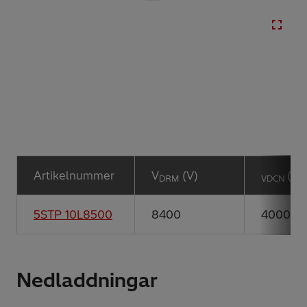
Artikelnummer
V
(V)
(V)
DRM
VDCN
5STP 10L8500
8400
4000
Nedladdningar