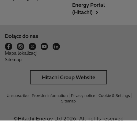
Energy Portal
(Hitachi)
Dołącz do nas
Mapa lokalizacji
Sitemap
Hitachi Group Website
Unsubscribe
Provider information
Privacy notice
Cookie & Settings
Sitemap
©Hitachi Energy Ltd 2026. All rights reserved