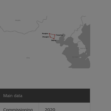
Main data
Commissioning
2020