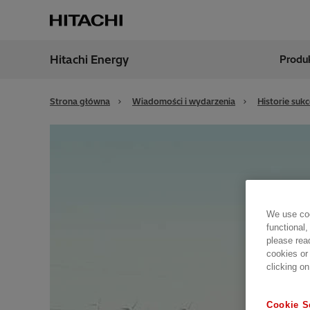
Hitachi Energy
Produk
Region
Polan
Strona główna
Wiadomości i wydarzenia
Historie suk
We use coo
functional,
please rea
cookies or
clicking on
Cookie S