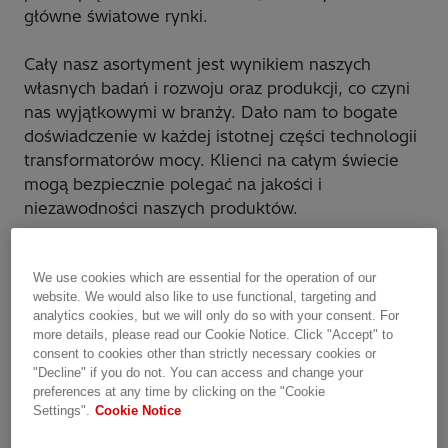
główne światowe rynki.
Cały nasz asortyment jest wynikiem naszych
własnych badań i rozwoju oraz produkcji, co czyni
nas wyjątkowymi w branży. Dało nam to bogate
doświadczenie w każdej istotnej części technologii
transformatorów mocy. Klienci na całym świecie
mogą bezpiecznie polegać na jakości i
niezawodności naszych produktów.
Dlaczego Hitachi Energy?
We use cookies which are essential for the operation of our
website. We would also like to use functional, targeting and
Pionierska technologia – najlepszy wynik w
analytics cookies, but we will only do so with your consent. For
branży w zakresie zwarć
more details, please read our Cookie Notice. Click "Accept" to
Wiodący w branży „średni czas między
consent to cookies other than strictly necessary cookies or
"Decline" if you do not. You can access and change your
awariami (MTBF)”
preferences at any time by clicking on the "Cookie
Kompletny pakiet obsługi klienta (od wyceny
Settings".
Cookie Notice
po energetyzowanie)