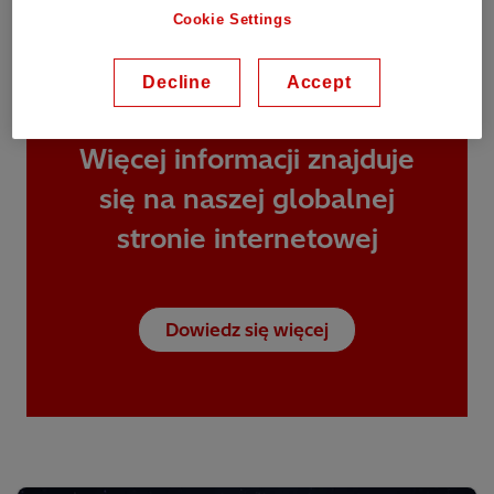
Cookie Settings
Decline
Accept
Więcej informacji znajduje
się na naszej globalnej
stronie internetowej
Dowiedz się więcej