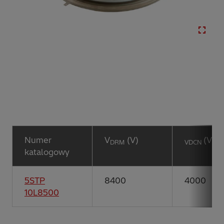
Numer
V
(V)
(V)
DRM
VDCN
katalogowy
5STP
8400
4000
10L8500