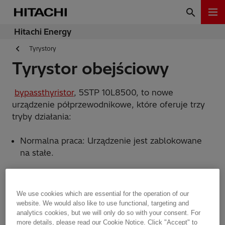
Hitachi Energy
Tyrystory
Tyrystor obejściowy
bypassthyristor
, 5STP 10L8500, to nowe
urządzenie półprzewodnikowe, które oferuje trzy
tryby działania:
Normalna praca: Urządzenie jest zablokowane
na stałe.
Tryb ochrony: Urządzenie jest nieodwracalnie
zwarte przez zdarzenie udarowe (ITSM /I2t)
We use cookies which are essential for the operation of our
wyzwolone przez bramkę.
website. We would also like to use functional, targeting and
analytics cookies, but we will only do so with your consent. For
Tryb SCFM: Stabilny, ciągły tryb krótkotrwały.
more details, please read our Cookie Notice. Click "Accept" to