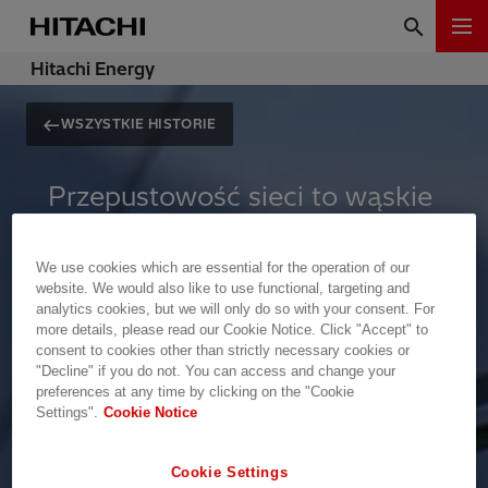
Hitachi Energy
WSZYSTKIE HISTORIE
Przepustowość sieci to wąskie
gardło
We use cookies which are essential for the operation of our
website. We would also like to use functional, targeting and
analytics cookies, but we will only do so with your consent. For
W miarę jak coraz więcej aspektów
more details, please read our Cookie Notice. Click "Accept" to
życia przenosi się do świata
consent to cookies other than strictly necessary cookies or
"Decline" if you do not. You can access and change your
cyfrowego, a sztuczna inteligencja
preferences at any time by clicking on the "Cookie
nabiera tempa, ruch generowany
Settings".
Cookie Notice
przez centra danych rośnie
Cookie Settings
wykładniczo. Ta cyfrowa eksplozja