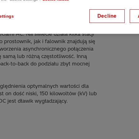
wóch przetwornic znajdujących się w tym
Decline
ettings
zystana do utworzenia
ami AC. Na świecie działa kilka stacji
 prostownik, jak i falownik znajdują się
utworzenia asynchronicznego połączenia
 samą lub różną częstotliwość. Inną
back-to-back do podziału zbyt mocnej
ględnienia optymalnych wartości dla
st on dość niski, 150 kilowoltów (kV) lub
C jest dławik wygładzający.