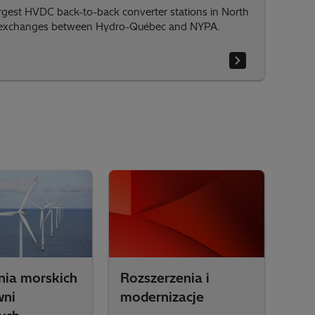
rgest HVDC back-to-back converter stations in North
 exchanges between Hydro-Québec and NYPA.
nia morskich
Rozszerzenia i
wni
modernizacje