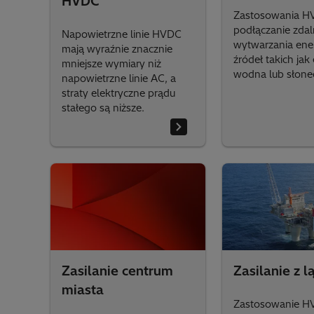
HVDC
Zastosowania H
podłączanie zda
Napowietrzne linie HVDC
wytwarzania ener
mają wyraźnie znacznie
źródeł takich jak
mniejsze wymiary niż
wodna lub słone
napowietrzne linie AC, a
straty elektryczne prądu
stałego są niższe.
Zasilanie centrum
Zasilanie z l
miasta
Zastosowanie H