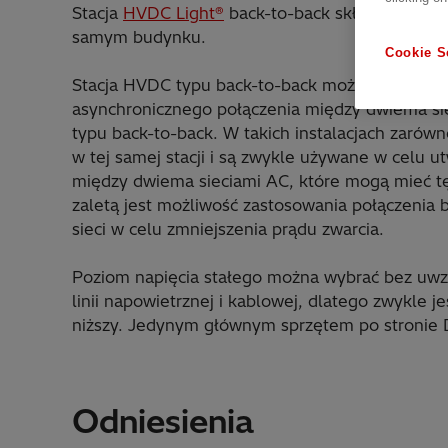
Stacja
HVDC Light®
back-to-back składa się z d
samym budynku.
Cookie S
Stacja HVDC typu back-to-back może być wykor
asynchronicznego połączenia między dwiema sieci
typu back-to-back. W takich instalacjach zarówno
w tej samej stacji i są zwykle używane w celu 
między dwiema sieciami AC, które mogą mieć tę
zaletą jest możliwość zastosowania połączenia 
sieci w celu zmniejszenia prądu zwarcia.
Poziom napięcia stałego można wybrać bez uwz
linii napowietrznej i kablowej, dlatego zwykle je
niższy. Jedynym głównym sprzętem po stronie D
Odniesienia