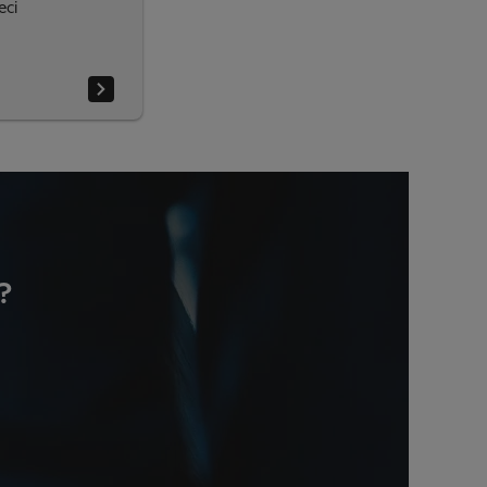
eci
?