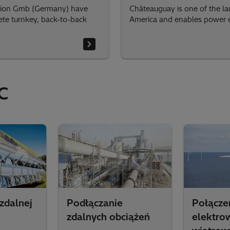
sion Gmb (Germany) have
Châteauguay is one of the la
ete turnkey, back-to-back
America and enables power
C
zdalnej
Podłączanie
Połącze
zdalnych obciążeń
elektro