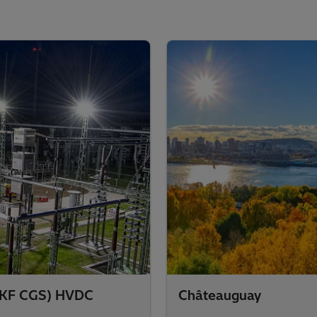
 (KF CGS) HVDC
Châteauguay