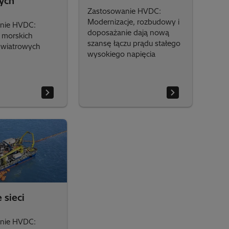
ych
Zastosowanie HVDC:
Modernizacje, rozbudowy i
nie HVDC:
doposażanie dają nową
 morskich
szansę łączu prądu stałego
 wiatrowych
wysokiego napięcia
 sieci
nie HVDC: