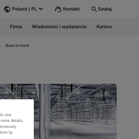
Kontakt
Poland | PL
Szukaj
Firma
Wiadomości i wydarzenia
Kariera
Szukaj
Przejdź
Back to back
ess Stories
nars
ergy
 to use
 more details,
 necessary
 time by