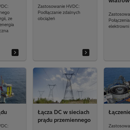
wiatrow
VDC:
Zastosowanie HVDC:
lnego
Podłączanie zdalnych
Zastosowa
gii, ze
obciążeń
Połączenia
 energia
elektrowni
czna
ądu
Łącza DC w sieciach
Łączenie
prądu przemiennego
VDC:
Zastosowa